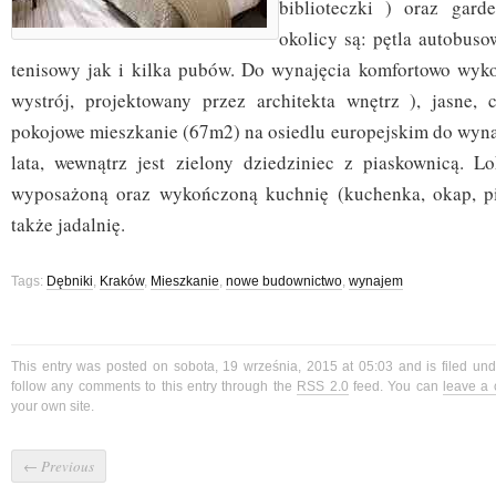
biblioteczki ) oraz gard
okolicy są: pętla autobusow
tenisowy jak i kilka pubów. Do wynajęcia komfortowo wyk
wystrój, projektowany przez architekta wnętrz ), jasne, 
pokojowe mieszkanie (67m2) na osiedlu europejskim do wynaj
lata, wewnątrz jest zielony dziedziniec z piaskownicą. L
wyposażoną oraz wykończoną kuchnię (kuchenka, okap, pi
także jadalnię.
Tags:
Dębniki
,
Kraków
,
Mieszkanie
,
nowe budownictwo
,
wynajem
This entry was posted on sobota, 19 września, 2015 at 05:03 and is filed un
follow any comments to this entry through the
RSS 2.0
feed. You can
leave a
your own site.
←
Previous