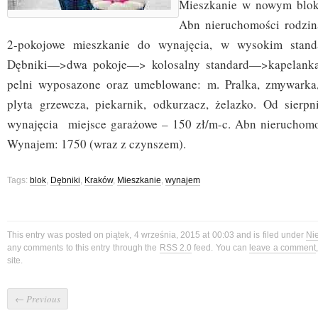
Mieszkanie w nowym bloku
Abn nieruchomości rodzin
2-pokojowe mieszkanie do wynajęcia, w wysokim standa
Dębniki—>dwa pokoje—> kolosalny standard—>kapelanka.
pelni wyposazone oraz umeblowane: m. Pralka, zmywarka, 
plyta grzewcza, piekarnik, odkurzacz, żelazko. Od sierp
wynajęcia miejsce garażowe – 150 zł/m-c. Abn nieruchomoś
Wynajem: 1750 (wraz z czynszem).
Tags:
blok
,
Dębniki
,
Kraków
,
Mieszkanie
,
wynajem
This entry was posted on piątek, 4 września, 2015 at 00:03 and is filed under
Ni
any comments to this entry through the
RSS 2.0
feed. You can
leave a comment
site.
←
Previous