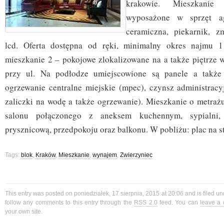
krakowie. Mieszkanie
wyposażone w sprzęt ag
ceramiczna, piekarnik, z
lcd. Oferta dostępna od ręki, minimalny okres najmu 
mieszkanie 2 – pokojowe zlokalizowane na a także piętrze w
przy ul. Na podłodze umiejscowione są panele a także 
ogrzewanie centralne miejskie (mpec), czynsz administracy
zaliczki na wodę a także ogrzewanie). Mieszkanie o metrażu
salonu połączonego z aneksem kuchennym, sypialni,
prysznicową, przedpokoju oraz balkonu. W pobliżu: plac na st
Tags:
blok
,
Kraków
,
Mieszkanie
,
wynajem
,
Zwierzyniec
This entry was posted on poniedziałek, 17 sierpnia, 2015 at 20:06 and is filed u
follow any comments to this entry through the
RSS 2.0
feed. You can
leave a
your own site.