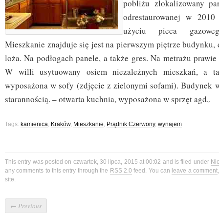
pobliżu zlokalizowany pa
odrestaurowanej w 2010 
użyciu pieca gazoweg
Mieszkanie znajduje się jest na pierwszym piętrze budynku,
loża. Na podłogach panele, a także gres. Na metrażu prawie 
W willi usytuowany osiem niezależnych mieszkań, a ta
wyposażona w sofy (zdjęcie z zielonymi sofami). Budynek 
starannością. – otwarta kuchnia, wyposażona w sprzęt agd,.
Tags:
kamienica
,
Kraków
,
Mieszkanie
,
Prądnik Czerwony
,
wynajem
This entry was posted on czwartek, 30 lipca, 2015 at 00:02 and is filed under
Ni
any comments to this entry through the
RSS 2.0
feed. You can
leave a comment
site.
←
Previous