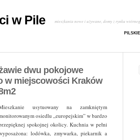
i w Pile
mieszkania nowe i używane, domy z rynku wtórne
PILSKI
rżawie dwu pokojowe
 w miejscowości Kraków
18m2
Mieszkanie usytuowany na zamkniętym
monitorowanym osiedlu „europejskim” w bardzo
przepięknej spokojnej okolicy. Kuchnia w pełni
wyposażona: lodówka, zmywarka, piekarnik a