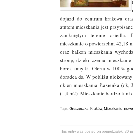
dojazd do centrum krakowa ora
atutem mieszkania jest przypisan
zamkniętym terenie osiedla.
mieszkanie o powierzchni 42,18 m
oraz balkon mieszkania wychod
stronę, dzięki czemu mieszkanie 
borek fałęcki. Oferta w 100% go
doradca ds. W pobliżu ulokowany
okien mieszkania. Łazienka (ok, 
(1,4 m2). Mieszkanie bardzo funk
Tags:
Gruszeczka
,
Kraków
,
Mieszkanie
,
nowe
This entry was posted on poniedziałek, 30 m