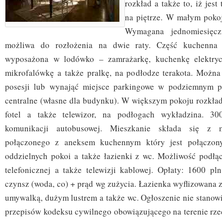
rozkład a także to, iż jest
na piętrze. W małym poko
Wymagana jednomiesięcz
możliwa do rozłożenia na dwie raty. Część kuchenna 
wyposażona w lodówko – zamrażarkę, kuchenkę elektryc
mikrofalówkę a także pralkę, na podłodze terakota. Można
posesji lub wynająć miejsce parkingowe w podziemnym p
centralne (własne dla budynku). W większym pokoju rozkłada
fotel a także telewizor, na podłogach wykładzina. 3
komunikacji autobusowej. Mieszkanie składa się z 
połączonego z aneksem kuchennym który jest połączony
oddzielnych pokoi a także łazienki z wc. Możliwość podłącz
telefonicznej a także telewizji kablowej. Opłaty: 1600 p
czynsz (woda, co) + prąd wg zużycia. Łazienka wyflizowana 
umywalką, dużym lustrem a także wc. Ogłoszenie nie stanowi
przepisów kodeksu cywilnego obowiązującego na terenie rzec