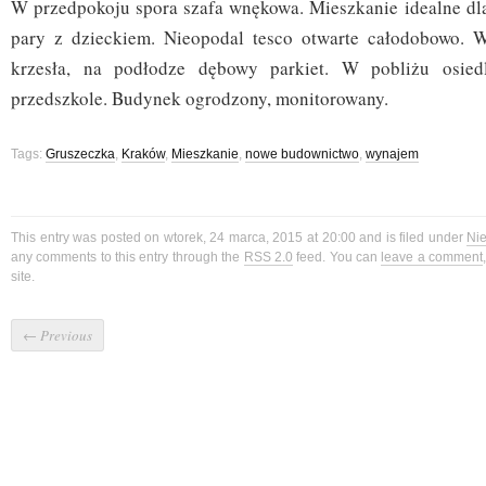
W przedpokoju spora szafa wnękowa. Mieszkanie idealne dla
pary z dzieckiem. Nieopodal tesco otwarte całodobowo. W
krzesła, na podłodze dębowy parkiet. W pobliżu osiedl
przedszkole. Budynek ogrodzony, monitorowany.
Tags:
Gruszeczka
,
Kraków
,
Mieszkanie
,
nowe budownictwo
,
wynajem
This entry was posted on wtorek, 24 marca, 2015 at 20:00 and is filed under
Ni
any comments to this entry through the
RSS 2.0
feed. You can
leave a comment
site.
←
Previous