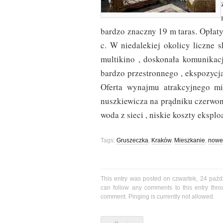
bardzo znaczny 19 m taras. Opłaty
c. W niedalekiej okolicy liczne 
multikino , doskonała komunikacj
bardzo przestronnego , ekspozycj
Oferta wynajmu atrakcyjnego mi
nuszkiewicza na prądniku czerwon
woda z sieci , niskie koszty eksplo
Tags:
Gruszeczka
,
Kraków
,
Mieszkanie
,
nowe
This entry was posted on czwartek, 24 paźdz
can follow any comments to this entry thr
comment. Pinging is currently not allowed.