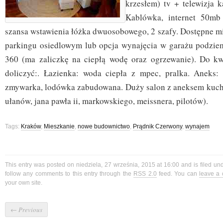
krzesłem) tv + telewizja ka
Kablówka, internet 50mb 
szansa wstawienia łóżka dwuosobowego, 2 szafy. Dostępne m
parkingu osiedlowym lub opcja wynajęcia w garażu podzie
360 (ma zaliczkę na ciepłą wodę oraz ogrzewanie). Do k
doliczyć:. Łazienka: woda ciepła z mpec, pralka. Aneks:
zmywarka, lodówka zabudowana. Duży salon z aneksem kuche
ułanów, jana pawła ii, markowskiego, meissnera, pilotów).
Tags:
Kraków
,
Mieszkanie
,
nowe budownictwo
,
Prądnik Czerwony
,
wynajem
This entry was posted on niedziela, 27 września, 2015 at 16:00 and is filed u
follow any comments to this entry through the
RSS 2.0
feed. You can
leave a
your own site.
←
Previous