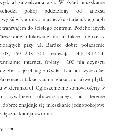
wydział zarządzania agh. W skład mieszkania
wchodzi pokój oddzielony od aneksu
 z wyjść w kierunku miasteczka studenckiego agh
ut tramwajem do ścisłego centrum. Podchorążych
Mieszkanie ulokowane na a także piętrze v
iesiątych przy ul. Bardzo dobre połączenie
103, 159, 208, 501; tramwaje – 4,8,13,14,24.
entualnie internet. Opłaty: 1200 pln czynszu
dzielni + prąd wg zużycia. Lea, na wysokości
azience a także kuchni glazura a także płytki
u w kierunku ul. Ogłoszenie nie stanowi oferty w
su cywilnego obowiązującego na terenie
ne, dobrze znajduje się mieszkanie jednopokojowe
sięczna kaucja zwrotna.
ynajem