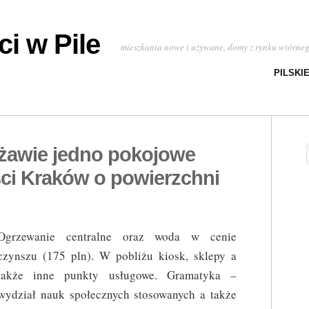
i w Pile
mieszkania nowe i używane, domy z rynku wtórne
PILSKI
rżawie jedno pokojowe
ci Kraków o powierzchni
Ogrzewanie centralne oraz woda w cenie
czynszu (175 pln). W pobliżu kiosk, sklepy a
także inne punkty usługowe. Gramatyka –
wydział nauk społecznych stosowanych a także