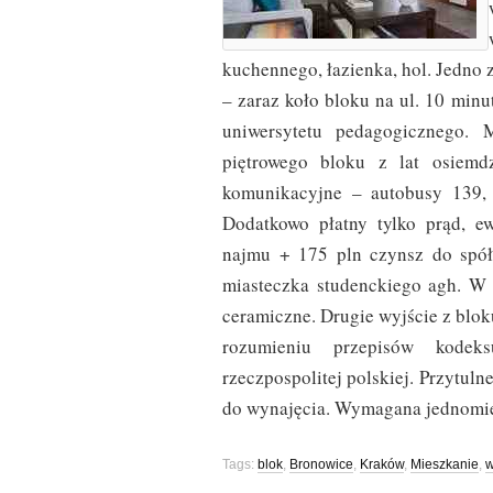
kuchennego, łazienka, hol. Jedno
– zaraz koło bloku na ul. 10 min
uniwersytetu pedagogicznego. 
piętrowego bloku z lat osiemdz
komunikacyjne – autobusy 139, 
Dodatkowo płatny tylko prąd, ew
najmu + 175 pln czynsz do spół
miasteczka studenckiego agh. W ł
ceramiczne. Drugie wyjście z blok
rozumieniu przepisów kodek
rzeczpospolitej polskiej. Przytul
do wynajęcia. Wymagana jednomie
Tags:
blok
,
Bronowice
,
Kraków
,
Mieszkanie
,
w