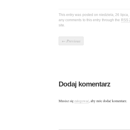
This entry was posted on niedziela, 26 lipca,
any comments to this entry through the
RSS 
site.
←
Previous
Dodaj komentarz
Musisz się
zalogować
, aby móc dodać komentarz.