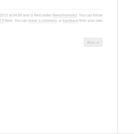
 2015 at 04:00 and is filed under
Nieruchomości
. You can follow
2.0
feed. You can
leave a comment
, or
trackback
from your own
Next
→