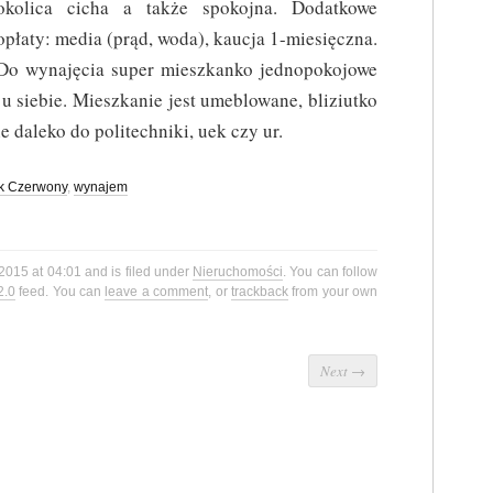
okolica cicha a także spokojna. Dodatkowe
opłaty: media (prąd, woda), kaucja 1-miesięczna.
Do wynajęcia super mieszkanko jednopokojowe
u siebie. Mieszkanie jest umeblowane, bliziutko
 daleko do politechniki, uek czy ur.
k Czerwony
,
wynajem
 2015 at 04:01 and is filed under
Nieruchomości
. You can follow
2.0
feed. You can
leave a comment
, or
trackback
from your own
Next
→