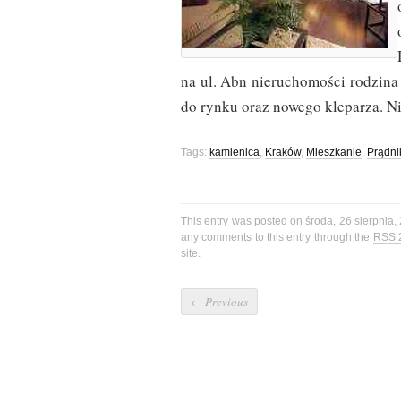
na ul. Abn nieruchomości rodzina 
do rynku oraz nowego kleparza. Nie
Tags:
kamienica
,
Kraków
,
Mieszkanie
,
Prądni
This entry was posted on środa, 26 sierpnia,
any comments to this entry through the
RSS 
site.
←
Previous