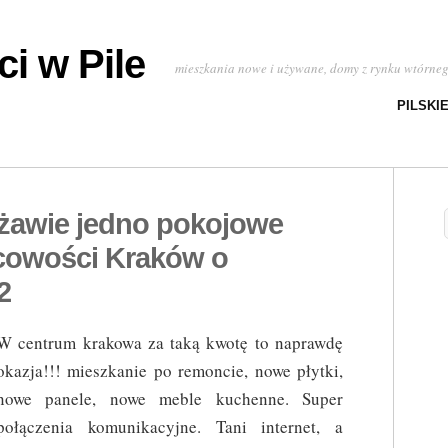
i w Pile
mieszkania nowe i używane, domy z rynku wtórne
PILSKI
rżawie jedno pokojowe
cowości Kraków o
2
W centrum krakowa za taką kwotę to naprawdę
okazja!!! mieszkanie po remoncie, nowe płytki,
nowe panele, nowe meble kuchenne. Super
połączenia komunikacyjne. Tani internet, a