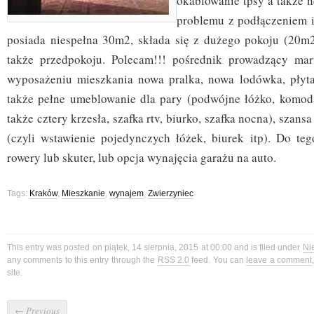
okablowanie tpsy a także ne
problemu z podłączeniem i
posiada niespełna 30m2, składa się z dużego pokoju (20m2)
także przedpokoju. Polecam!!! pośrednik prowadzący ma
wyposażeniu mieszkania nowa pralka, nowa lodówka, płyta
także pełne umeblowanie dla pary (podwójne łóżko, komoda, 
także cztery krzesła, szafka rtv, biurko, szafka nocna), sza
(czyli wstawienie pojedynczych łóżek, biurek itp). Do t
rowery lub skuter, lub opcja wynajęcia garażu na auto.
Tags:
Kraków
,
Mieszkanie
,
wynajem
,
Zwierzyniec
This entry was posted on piątek, 14 sierpnia, 2015 at 00:00 and is filed under
Ni
any comments to this entry through the
RSS 2.0
feed. You can
leave a comment
site.
←
Previous