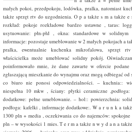
n a także a = pełne ume
małych pokoi, przedpokoju, lodówka, pralka, natomiast ku
także sprzęt rtv do uzgodnienia. O p a także s m a także e 
rozkład: pokoje rozkładowe bardzo ustawne , taras: logg
usytuowanie: płn-płd , okna: standardowe w solidnym 
informacje: pozostaje umeblowanie w 2 małych pokojach a ta
pralka, ewentualnie kuchenka mikrofalowa, sprzęt rt
właścicielka może umeblować solidny pokój. Oświadcza
poinformowało mnie, że dane zawarte w ofercie podane 
zgłaszającą mieszkanie do wynajmu oraz mogą odbiegać od s
co biuro nie ponosi odpowiedzialności. – kuchnia:: wi
niespełna 10 mkw , ściany: płytki ceramiczne ,podłoga: 
dodatkowe: pełne umeblowanie. – hol:: powierzchnia: solidn
podłoga: kafelki , informacje dodatkowe:. W a r u n k a takż
1300 pln + media , oczekiwania co do najemców: spokojne 
pln – w wysokości 1 mies. T e r m a także n w y d a n a takż