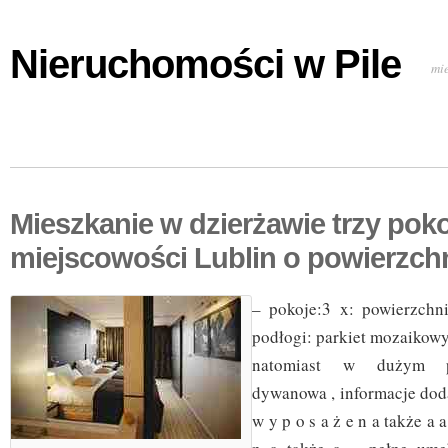
Nieruchomości w Pile
mi
Mieszkanie w dzierżawie trzy pok
miejscowości Lublin o powierzch
– pokoje:3 x: powierzchn
podłogi: parkiet mozaikow
natomiast w dużym p
dywanowa , informacje doda
w y p o s a ż e n a także a 