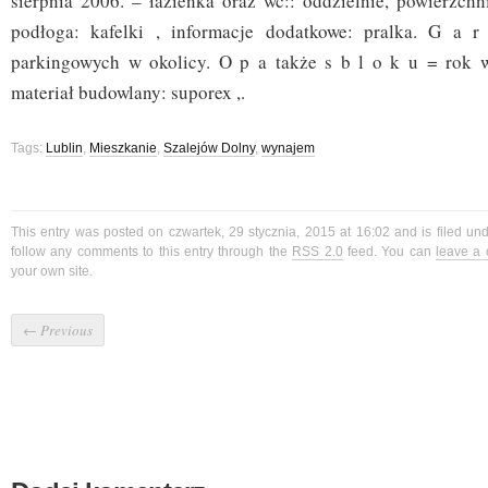
sierpnia 2006. – łazienka oraz wc:: oddzielnie, powierzchnia
podłoga: kafelki , informacje dodatkowe: pralka. G a 
parkingowych w okolicy. O p a także s b l o k u = rok 
materiał budowlany: suporex ,.
Tags:
Lublin
,
Mieszkanie
,
Szalejów Dolny
,
wynajem
This entry was posted on czwartek, 29 stycznia, 2015 at 16:02 and is filed un
follow any comments to this entry through the
RSS 2.0
feed. You can
leave a
your own site.
←
Previous