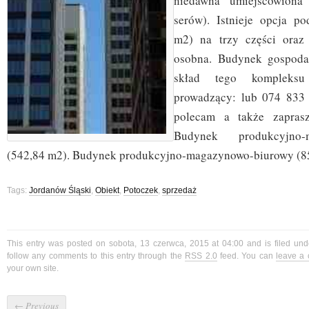
niedawna umiejscowiona
serów). Istnieje opcja po
m2) na trzy części oraz
osobna. Budynek gospoda
skład tego kompleksu
prowadzący: lub 074 833 
polecam a także zaprasz
Budynek produkcyjno-m
(542,84 m2). Budynek produkcyjno-magazynowo-biurowy (8
Tags:
Jordanów Śląski
,
Obiekt
,
Potoczek
,
sprzedaż
This entry was posted on sobota, 13 czerwca, 2015 at 04:00 and is filed un
follow any comments to this entry through the
RSS 2.0
feed. You can
leave a
your own site.
←
Previous