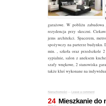
garażowe. W pobliżu zabudowa 
rezydencja przy skoczni. Ciekaw
jems architekci. Spacerem, met
spożywczy na parterze budynku. D
min. , szkoła oraz przedszkole 2
sypialnie, salon z aneksem kuche
szafy wnękowe, 2 stanowiska ga
także kluś wykonane na indywidu
Nieruchomości
—
Leave a comment
24
Mieszkanie do 