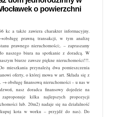
aż dom jednorodzinny w
łocławek o powierzchni
66 kc a także zawiera charakter informacyjny.
→obsługę prawną transakcji, w tym analizę
stanu prawnego nieruchomości;. – zapraszamy
do naszego biura na spotkanie z doradcą. W
naszym biurze zawsze piękne nieruchomości!!!.
Do mieszkania przynależą dwa pomieszczenia
anowi oferty, o której mowa w art. Składa się z
i. → obsługę finansową nieruchomości – u nas w
dzwoń, nasz doradca finansowy dojedzie na
 zaproponuje kilka najlepszych propozycji
chomości lub. 20m2) nadaje się na działalność
 kupuj kota w worku – przyjdź do nas). Do