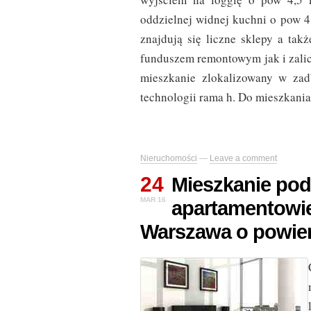
oddzielnej widnej kuchni o pow 4
znajdują się liczne sklepy a tak
funduszem remontowym jak i zali
mieszkanie zlokalizowany w z
technologii rama h. Do mieszkania
Nieruchomości
—
Leave a comment
24
Mieszkanie pod
MAR 16
apartamentowi
Warszawa o powier