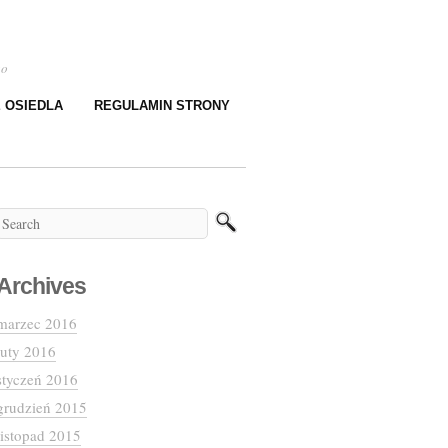
go
E OSIEDLA
REGULAMIN STRONY
Archives
marzec 2016
luty 2016
styczeń 2016
grudzień 2015
listopad 2015