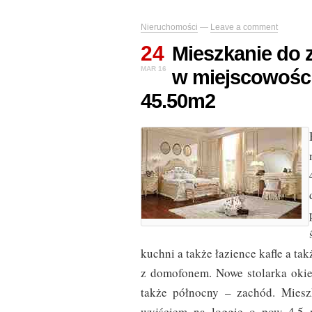
Nieruchomości
—
Leave a comment
24
Mieszkanie do 
MAR 16
w miejscowośc
45.50m2
kuchni a także łazience kafle a ta
z domofonem. Nowe stolarka oki
także północny – zachód. Miesz
wyjściem na loggię o pow 4,5 