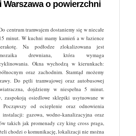
i Warszawa o powierzchni
Do centrum tramwajem dostaniemy się w niecałe
15 minut. W kuchni mamy kamień a w łazience
terakotę. Na podłodze zlokalizowana jest
mozaika drewniana, która wymaga
cyklinowania. Okna wychodzą w kierunkach:
północnym oraz zachodnim. Stamtąd możemy
awy. Do pętli tramwajowej oraz autobusowej
wiatraczna, dojdziemy w niespełna 5 minut.
y, zaspokoją osiedlowe sklepiki usytuowane w
. Począwszy od ocieplenie oraz odnowienia
 instalacji: gazowa, wodno-kanalizacyjna oraz
ów takich jak promenady czy king cross praga,
żeli chodzi o komunikację, lokalizacji nie można