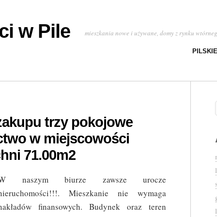
i w Pile
mieszkania nowe i używane, domy z rynku wtórne
PILSKI
zakupu trzy pokojowe
two w miejscowości
hni 71.00m2
W naszym biurze zawsze urocze
nieruchomości!!!. Mieszkanie nie wymaga
nakładów finansowych. Budynek oraz teren