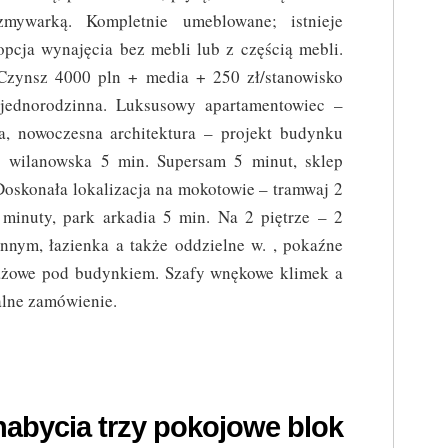
zmywarką. Kompletnie umeblowane; istnieje
opcja wynajęcia bez mebli lub z częścią mebli.
Czynsz 4000 pln + media + 250 zł/stanowisko
jednorodzinna. Luksusowy apartamentowiec –
a, nowoczesna architektura – projekt budynku
ro wilanowska 5 min. Supersam 5 minut, sklep
oskonała lokalizacja na mokotowie – tramwaj 2
 minuty, park arkadia 5 min. Na 2 piętrze – 2
nnym, łazienka a także oddzielne w. , pokaźne
rażowe pod budynkiem. Szafy wnękowe klimek a
alne zamówienie.
nabycia trzy pokojowe blok