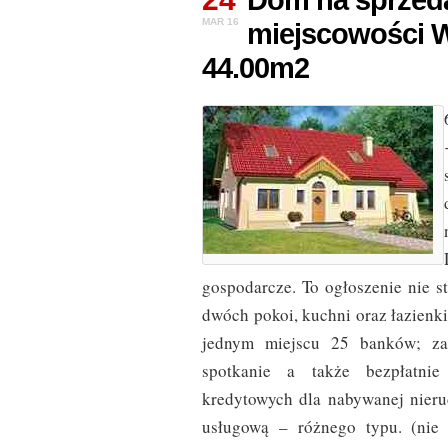
Dom na sprzed
MAR 16
miejscowości W
44.00m2
gospodarcze. To ogłoszenie nie st
dwóch pokoi, kuchni oraz łazienk
jednym miejscu 25 banków; za
spotkanie a także bezpłatnie
kredytowych dla nabywanej nieru
usługową – różnego typu. (nie