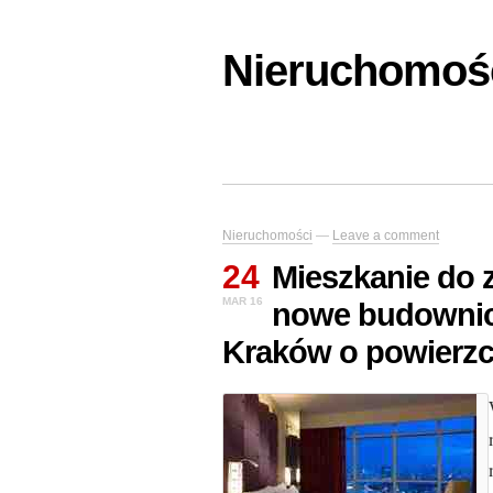
Nieruchomośc
Nieruchomości
—
Leave a comment
24
Mieszkanie do 
MAR 16
nowe budownic
Kraków o powierzc