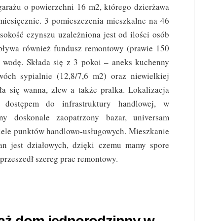
garażu o powierzchni 16 m2, którego dzierżawa
miesięcznie. 3 pomieszczenia mieszkalne na 46
sokość czynszu uzależniona jest od ilości osób
pływa również fundusz remontowy (prawie 150
a wodę. Składa się z 3 pokoi – aneks kuchenny
óch sypialnie (12,8/7,6 m2) oraz niewielkiej
ła się wanna, zlew a także pralka. Lokalizacja
m dostępem do infrastruktury handlowej, w
any doskonale zaopatrzony bazar, universam
wiele punktów handlowo-usługowych. Mieszkanie
ian jest działowych, dzięki czemu mamy spore
przeszedł szereg prac remontowy.