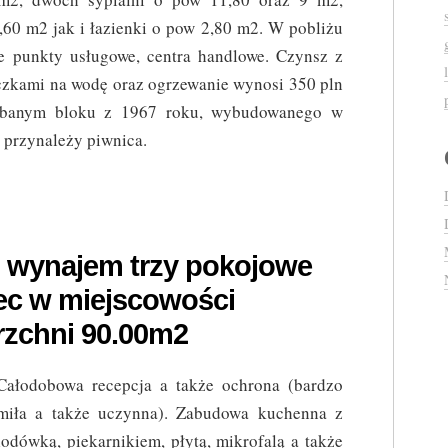
,60 m2 jak i łazienki o pow 2,80 m2. W pobliżu
że punkty usługowe, centra handlowe. Czynsz z
czkami na wodę oraz ogrzewanie wynosi 350 pln
adbanym bloku z 1967 roku, wybudowanego w
 przynależy piwnica.
 wynajem trzy pokojowe
ec w miejscowości
zchni 90.00m2
Całodobowa recepcja a także ochrona (bardzo
miła a także uczynna). Zabudowa kuchenna z
lodówką, piekarnikiem, płytą, mikrofalą a także