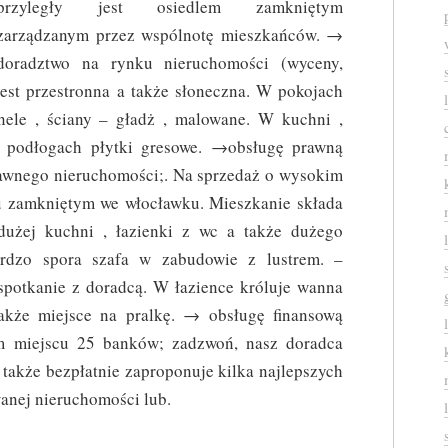
przyległy jest osiedlem zamkniętym
zarządzanym przez wspólnotę mieszkańców. →
doradztwo na rynku nieruchomości (wyceny,
est przestronna a także słoneczna. W pokojach
nele , ściany – gładż , malowane. W kuchni ,
a podłogach płytki gresowe. →obsługę prawną
prawnego nieruchomości;. Na sprzedaż o wysokim
lu zamkniętym we włocławku. Mieszkanie składa
 dużej kuchni , łazienki z wc a także dużego
rdzo spora szafa w zabudowie z lustrem. –
spotkanie z doradcą. W łazience króluje wanna
także miejsce na pralkę. → obsługę finansową
m miejscu 25 banków; zadzwoń, nasz doradca
 także bezpłatnie zaproponuje kilka najlepszych
anej nieruchomości lub.