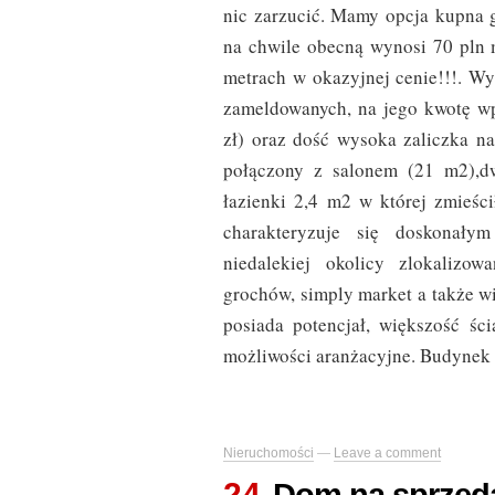
nic zarzucić. Mamy opcja kupna 
na chwile obecną wynosi 70 pln 
metrach w okazyjnej cenie!!!. Wy
zameldowanych, na jego kwotę w
zł) oraz dość wysoka zaliczka n
połączony z salonem (21 m2),dw
łazienki 2,4 m2 w której zmieści
charakteryzuje się doskonały
niedalekiej okolicy zlokalizow
grochów, simply market a także 
posiada potencjał, większość śc
możliwości aranżacyjne. Budynek 
Nieruchomości
—
Leave a comment
24