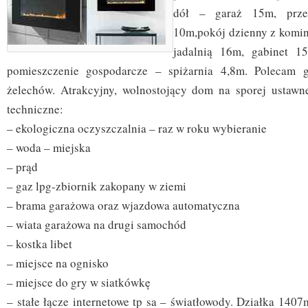
dół – garaż 15m, przed
10m,pokój dzienny z komi
jadalnią 16m, gabinet 15
pomieszczenie gospodarcze – spiżarnia 4,8m. Polecam gr
żelechów. Atrakcyjny, wolnostojący dom na sporej ustawne
techniczne:
– ekologiczna oczyszczalnia – raz w roku wybieranie
– woda – miejska
– prąd
– gaz lpg-zbiornik zakopany w ziemi
– brama garażowa oraz wjazdowa automatyczna
– wiata garażowa na drugi samochód
– kostka libet
– miejsce na ognisko
– miejsce do gry w siatkówkę
– stałe łącze internetowe tp sa – światłowody. Działka 140