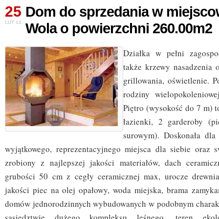
25
Dom do sprzedania w miejsco
LUT 14
Wola o powierzchni 260.00m2
Działka w pełni zagospo
także krzewy nasadzenia o
grillowania, oświetlenie. P
rodziny wielopokoleniow
Piętro (wysokość do 7 m) to
łazienki, 2 garderoby (p
surowym). Doskonała dla
wyjątkowego, reprezentacyjnego miejsca dla siebie oraz 
zrobiony z najlepszej jakości materiałów, dach ceramic
grubości 50 cm z cegły ceramicznej max, urocze drewnia
jakości piec na olej opałowy, woda miejska, brama zamykan
domów jednorodzinnych wybudowanych w podobnym charakt
sąsiedztwie dużego kompleksu leśnego, teren ekol