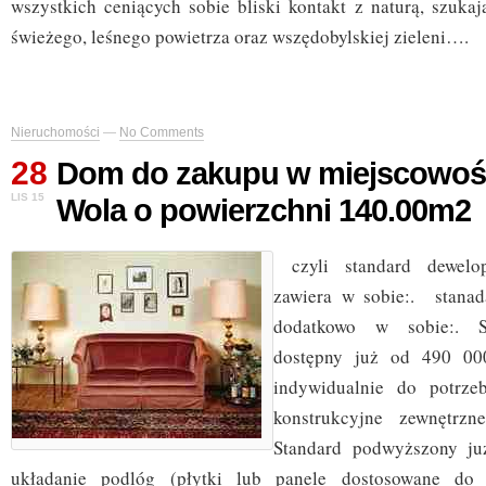
wszystkich ceniących sobie bliski kontakt z naturą, szukaj
świeżego, leśnego powietrza oraz wszędobylskiej zieleni….
Nieruchomości
—
No Comments
28
Dom do zakupu w miejscowośc
LIS 15
Wola o powierzchni 140.00m2
czyli standard dewelop
zawiera w sobie:. stana
dodatkowo w sobie:. St
dostępny już od 490 00
indywidualnie do potrzeb
konstrukcyjne zewnętrzn
Standard podwyższony ju
układanie podlóg (płytki lub panele dostosowane do p