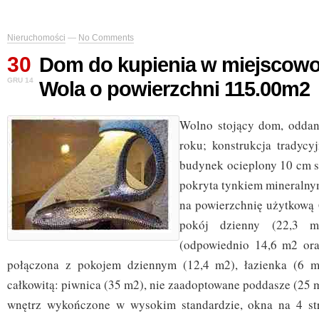
Nieruchomości
—
No Comments
30
Dom do kupienia w miejscowo
GRU 14
Wola o powierzchni 115.00m2
Wolno stojący dom, odda
roku; konstrukcja tradycyj
budynek ocieplony 10 cm s
pokryta tynkiem mineralny
na powierzchnię użytkową 
pokój dzienny (22,3 m2
(odpowiednio 14,6 m2 ora
połączona z pokojem dziennym (12,4 m2), łazienka (6 m
całkowitą: piwnica (35 m2), nie zaadoptowane poddasze (25 
wnętrz wykończone w wysokim standardzie, okna na 4 stro