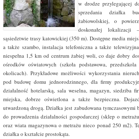
w drodze przylegającej d
sprzedania działka b
żabiowolskiej, o powie
doskonałej lokalizacji
sąsiedztwie trasy katowickiej (350 m). Dostępne media miejs
a także szambo, instalacja telefoniczna a także telewizyjna
niespełna 1,5 km od centrum żabiej woli, co daje dobry do
ośrodków oświatowych (szkoła podstawowa, przedszkola
okolicach). Przykładowe możliwości wykorzystania nieruc
pod budowę domu jednorodzinnego, dla firmy produkcyjn
działalność hotelarską, sala weselna, magazyn, siedziba fir
miejska, dobrze oświetlona a także bezpieczna. Dojaz
utwardzoną drogą. Działka jest zabudowana tymczasowymi 
do prowadzenia działalności gospodarczej (sklep o metra
oraz wiata magazynowa o metrażu nieco ponad 250 m2). Te
działka o kształcie prostokąta.