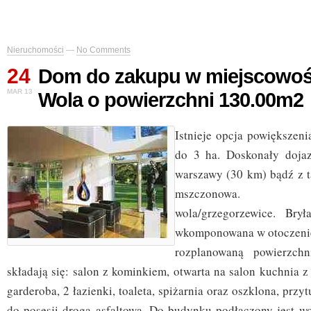
Nieruchomości
—
No Comments
24
Dom do zakupu w miejscowoś
MAR 13
Wola o powierzchni 130.00m2
Istnieje opcja powiększeni
do 3 ha. Doskonały dojaz
warszawy (30 km) bądź z 
mszczonowa. Gro
wola/grzegorzewice. Bry
wkomponowana w otoczenie
rozplanowaną powierzch
składają się: salon z kominkiem, otwarta na salon kuchnia z 
garderoba, 2 łazienki, toaleta, spiżarnia oraz oszklona, prz
do posesji drogą asfaltową. Do budynku podłączony jest wod