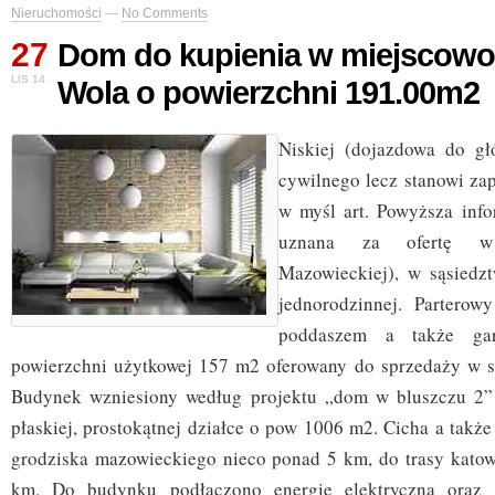
Nieruchomości
—
No Comments
27
Dom do kupienia w miejscowo
LIS 14
Wola o powierzchni 191.00m2
Niskiej (dojazdowa do gł
cywilnego lecz stanowi za
w myśl art. Powyższa inf
uznana za ofertę w 
Mazowieckiej), w sąsiedz
jednorodzinnej. Partero
poddaszem a także ga
powierzchni użytkowej 157 m2 oferowany do sprzedaży w s
Budynek wzniesiony według projektu „dom w bluszczu 2”
płaskiej, prostokątnej działce o pow 1006 m2. Cicha a także
grodziska mazowieckiego nieco ponad 5 km, do trasy katow
km. Do budynku podłączono energię elektryczną oraz 