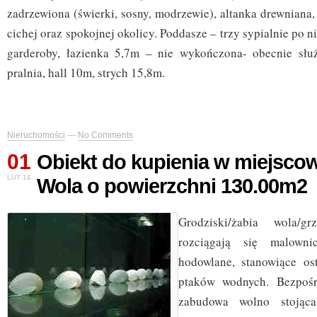
zadrzewiona (świerki, sosny, modrzewie), altanka drewniana,
cichej oraz spokojnej okolicy. Poddasze – trzy sypialnie po 
garderoby, łazienka 5,7m – nie wykończona- obecnie służ
pralnia, hall 10m, strych 15,8m.
Nieruchomości
—
No Comments
01
Obiekt do kupienia w miejsco
LUT 16
Wola o powierzchni 130.00m2
Grodziski/żabia wola/gr
rozciągają się malowni
hodowlane, stanowiące os
ptaków wodnych. Bezpośr
zabudowa wolno stojąca