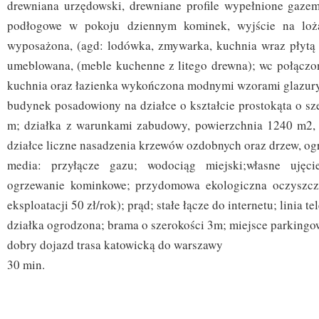
drewniana urzędowski, drewniane profile wypełnione gaze
podłogowe w pokoju dziennym kominek, wyjście na loż
wyposażona, (agd: lodówka, zmywarka, kuchnia wraz płytą 
umeblowana, (meble kuchenne z litego drewna); wc połączon
kuchnia oraz łazienka wykończona modnymi wzorami glazury,
budynek posadowiony na działce o kształcie prostokąta o sz
m; działka z warunkami zabudowy, powierzchnia 1240 m2, 
działce liczne nasadzenia krzewów ozdobnych oraz drzew, o
media: przyłącze gazu; wodociąg miejski;własne ujęci
ogrzewanie kominkowe; przydomowa ekologiczna oczyszcza
eksploatacji 50 zł/rok); prąd; stałe łącze do internetu; linia te
działka ogrodzona; brama o szerokości 3m; miejsce parkingo
dobry dojazd trasa katowicką do warszawy
30 min.