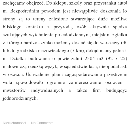
zachęcamy obejrzeć. Do sklepu, szkoły oraz przystanku aut
m. Bezpośrednim powodem jest niewątpliwie doskonała lok
strony są to tereny zalesione stwarzające duże możliw
bliskiego kontaktu z przyrodą, osób aktywnie spędza
szukających wytchnienia po całodziennym, miejskim zgiełku,
z którego bardzo szybko możemy dostać się do warszawy (30
lub do grodziska mazowieckiego (7 km), dokąd mamy pełną in
m. Działka budowlana o powierzchni 2304 m2 (92 x 25)
malowniczą rzeczką wężyk, w sąsiedztwie lasu, nieopodal asfa
w osowcu. Uchwalenie planu zagospodarowania przestrzenn
wola spowodowało ogromne zainteresowanie osowcem 
inwestorów indywidualnych a także firm budując
jednorodzinnych.
Nieruchomości
—
No Comments