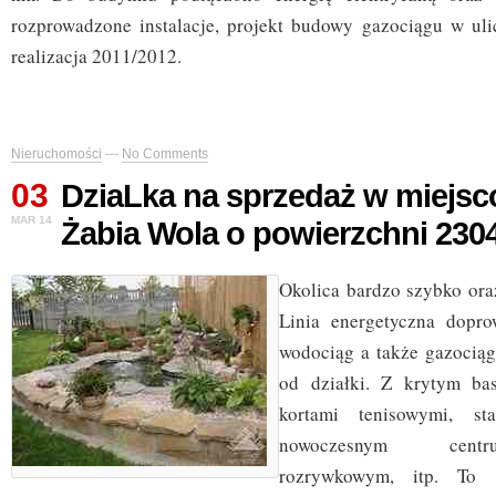
rozprowadzone instalacje, projekt budowy gazociągu w uli
realizacja 2011/2012.
Nieruchomości
—
No Comments
03
DziaLka na sprzedaż w miejs
MAR 14
Żabia Wola o powierzchni 230
Okolica bardzo szybko oraz
Linia energetyczna dopro
wodociąg a także gazocią
od działki. Z krytym ba
kortami tenisowymi, sta
nowoczesnym centr
rozrywkowym, itp. To