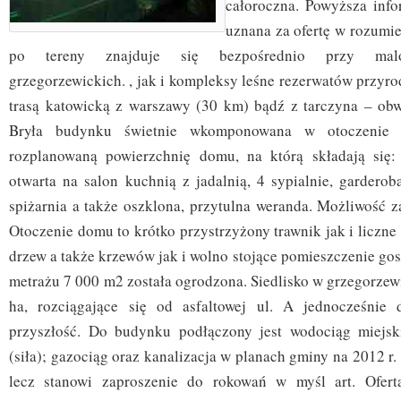
całoroczna. Powyższa inf
uznana za ofertę w rozumien
po tereny znajduje się bezpośrednio przy malo
grzegorzewickich. , jak i kompleksy leśne rezerwatów przyr
trasą katowicką z warszawy (30 km) bądź z tarczyna – ob
Bryła budynku świetnie wkomponowana w otoczenie k
rozplanowaną powierzchnię domu, na którą składają się:
otwarta na salon kuchnią z jadalnią, 4 sypialnie, garderoba,
spiżarnia a także oszklona, przytulna weranda. Możliwość z
Otoczenie domu to krótko przystrzyżony trawnik jak i liczne
drzew a także krzewów jak i wolno stojące pomieszczenie gos
metrażu 7 000 m2 została ogrodzona. Siedlisko w grzegorzew
ha, rozciągające się od asfaltowej ul. A jednocześnie d
przyszłość. Do budynku podłączony jest wodociąg miejski
(siła); gazociąg oraz kanalizacja w planach gminy na 2012 r
lecz stanowi zaproszenie do rokowań w myśl art. Ofert