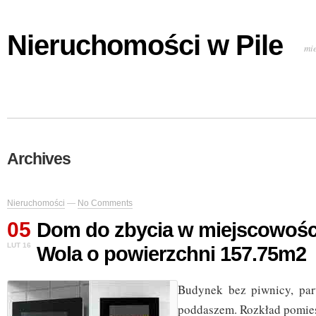
Nieruchomości w Pile
mi
Archives
Nieruchomości
—
No Comments
05
Dom do zbycia w miejscowośc
LUT 16
Wola o powierzchni 157.75m2
Budynek bez piwnicy, pa
poddaszem. Rozkład pomie