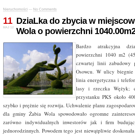
Nieruchomości
—
No Comments
11
DziaLka do zbycia w miejscow
MAJ 12
Wola o powierzchni 1040.00m
Bardzo atrakcyjna dz
powierzchni 1040 m2 (4
czwartej linii zabudowy 
Osowcu. W ulicy biegnie 
linia energetyczna i telefo
lasy i rzeczka Wężyk; d
przystanku PKS około 40
szybko i prężnie się rozwija. Uchwalenie planu zagospodaro
dla gminy Żabia Wola spowodowało ogromne zainteresow
zarówno indywidualnych inwestorów jak i firm budują
jednorodzinnych. Powodem tego jest niewątpliwie doskonała 