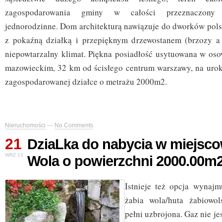
zagospodarowania gminy w całości przeznaczony
jednorodzinne. Dom architekturą nawiązuje do dworków pols
z pokaźną działką i przepięknym drzewostanem (brzozy a 
niepowtarzalny klimat. Piękna posiadłość usytuowana w os
mazowieckim, 32 km od ścisłego centrum warszawy, na urokl
zagospodarowanej działce o metrażu 2000m2.
Nieruchomości
—
No Comments
21
DziaLka do nabycia w miejsco
WRZ 13
Wola o powierzchni 2000.00m
Istnieje też opcja wynajm
żabia wola/huta żabiowol
pełni uzbrojona. Gaz nie jes