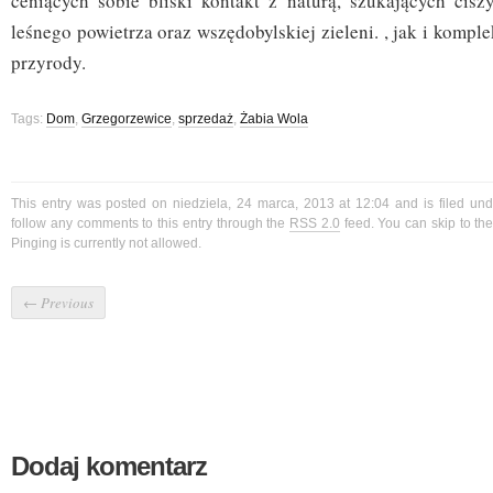
ceniących sobie bliski kontakt z naturą, szukających ciszy
leśnego powietrza oraz wszędobylskiej zieleni. , jak i kompl
przyrody.
Tags:
Dom
,
Grzegorzewice
,
sprzedaż
,
Żabia Wola
This entry was posted on niedziela, 24 marca, 2013 at 12:04 and is filed un
follow any comments to this entry through the
RSS 2.0
feed. You can skip to t
Pinging is currently not allowed.
←
Previous
Dodaj komentarz