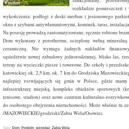
funkcjonalny, przestro
rozkładzie pomieszczeń i
wykończenia: podłogi z deski merbau i jesionowego parkiet
okna z szybami antywłamaniowymi, kominek, taras, instalacj
Na posesję prowadzą zautomatyzowane, ręcznie robione brama
Dom wykonany z porothermu, ocieplony wełną mineralną
ceramiczną. Nie wymaga żadnych nakładów finansow
sąsiedztwie nowej zabudowy jednorodzinnej, blisko las, rz
tereny na wycieczki piesze i rowerowe. Do szkoły i przedszko
katowickiej ok. 2,5 km, ok. 7 km do Grodziska Mazowieckieg
najlepiej rozwijających się gmin w Polsce, gdzie mamy
infrastrukturę miejską, kompleks obiektów sportowych (kr
tenisowe, stadion) oraz nowe centrum kulturalno-rozrywko
do osobistego obejrzenia nieruchomości. Może właśnie tu 
/MAZOWIECKIE/grodziski/Żabia Wola/Osowiec
Tags:
Dom
,
Postolin
,
sprzedaż
,
Żabia Wola