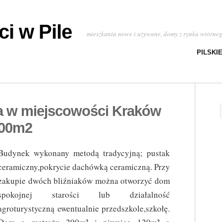
i w Pile
mieszkania nowe i używane, domy z rynku wtórne
PILSKI
a w miejscowości Kraków
.00m2
Budynek wykonany metodą tradycyjną; pustak
ceramiczny,pokrycie dachówką ceramiczną. Przy
zakupie dwóch bliźniaków można otworzyć dom
spokojnej starości lub działalność
agroturystyczną ewentualnie przedszkole,szkołę.