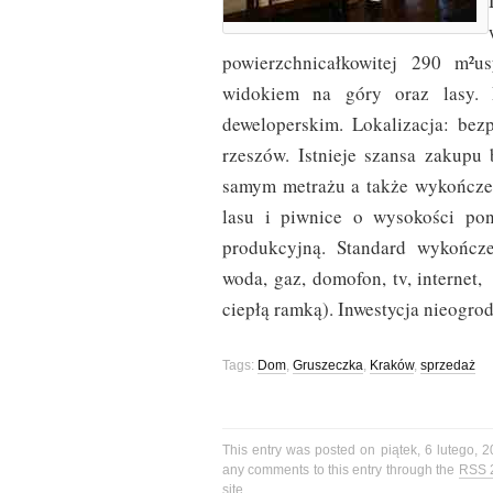
powierzchnicałkowitej 290 m²
widokiem na góry oraz lasy.
deweloperskim. Lokalizacja: bez
rzeszów. Istnieje szansa zakupu
samym metrażu a także wykończeni
lasu i piwnice o wysokości po
produkcyjną. Standard wykończe
woda, gaz, domofon, tv, internet
ciepłą ramką). Inwestycja nieogrod
Tags:
Dom
,
Gruszeczka
,
Kraków
,
sprzedaż
This entry was posted on piątek, 6 lutego, 2
any comments to this entry through the
RSS 
site.