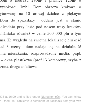
Dom o metrażu 290m² i piwnice 120m² o
wysokośći 3mb!. Dom obrzeża krakowa o
usytuowany na 10 arowej działce z pięknym
 Dom do sprzedaży oddany jest w stanie
pośrednio przy lesie pod nosem trasy kraków-
 bliźniaka również w cenie 500 000 pln o tym
a. Ze względu na swietną lokalizację,bliskość
nad 3 metry dom nadaje się na działalność
nia mieszkania: rozprowadzone media: prąd,
, – okna plastikowa (profil 3 komorowy, szyba z
zona, droga asfaltowa.
015 at 16:00 and is filed under
Nieruchomości
. You can follow
2.0
feed. You can
leave a comment
, or
trackback
from your own