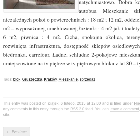
natychmiastowo. Dobra ko
autobus. Mieszkanie s
niezależnych pokoi o powierzchniach : 18 m2 ; 12 m2, oddziel
m2 – wyposażonej, umeblowanej, łazienki : 4 m2 jak i toalety 
6 m2, piwnica : 4 m2. Cicha, spokojna okolica, tereny
rozwinięta infrastruktura, dostępność sklepów osiedlowych
biedronka, carrefour. Ładne, schludne 2-pokojowe mieszka
umiejscowione na iv piętrze w iv piętrowym bloku z lat 80 – t
Tags:
blok
,
Gruszeczka
,
Kraków
,
Mieszkanie
,
sprzedaż
This entry was posted on piątek, 6 lutego, 2015 at 12:00 and is filed under
Nie
any comments to this entry through the
RSS 2.0
feed. You can
leave a comment
site.
←
Previous