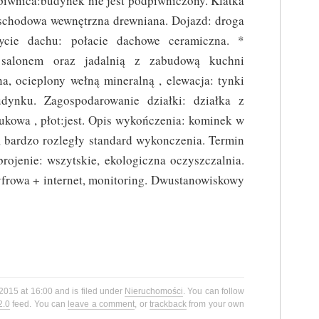
piwnica:budynek nie jest podpiwniczony. Klatka
schodowa wewnętrzna drewniana. Dojazd: droga
rycie dachu: połacie dachowe ceramiczna. *
 salonem oraz jadalnią z zabudową kuchni
a, ocieplony wełną mineralną , elewacja: tynki
dynku. Zagospodarowanie działki: działka z
rukowa , płot:jest. Opis wykończenia: kominek w
 bardzo rozległy standard wykonczenia. Termin
rojenie: wszytskie, ekologiczna oczyszczalnia.
cyfrowa + internet, monitoring. Dwustanowiskowy
 2015 at 16:00 and is filed under
Nieruchomości
. You can follow
2.0
feed. You can
leave a comment
, or
trackback
from your own