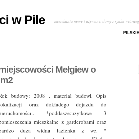
i w Pile
mieszkania nowe i używane, domy z rynku wtórne
PILSKI
miejscowości Mełgiew o
0m2
Rok budowy: 2008 , materiał budowl. Opis
lokalizacji oraz dokładego dojazdu do
nieruchomości:. *poddasze:użytkowe 3
pomieszczenia mieszkalne z garderobami oraz
bardzo duza widna łazienka z wc. *