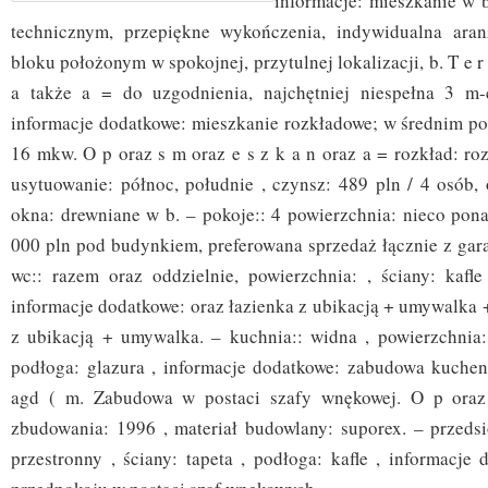
informacje: mieszkanie w 
technicznym, przepiękne wykończenia, indywidualna aran
bloku położonym w spokojnej, przytulnej lokalizacji, b. T e r
a także a = do uzgodnienia, najchętniej niespełna 3 m-
informacje dodatkowe: mieszkanie rozkładowe; w średnim po
16 mkw. O p oraz s m oraz e s z k a n oraz a = rozkład: rozk
usytuowanie: północ, południe , czynsz: 489 pln / 4 osób, 
okna: drewniane w b. – pokoje:: 4 powierzchnia: nieco pona
000 pln pod budynkiem, preferowana sprzedaż łącznie z gara
wc:: razem oraz oddzielnie, powierzchnia: , ściany: kafle 
informacje dodatkowe: oraz łazienka z ubikacją + umywalka +
z ubikacją + umywalka. – kuchnia:: widna , powierzchnia: 
podłoga: glazura , informacje dodatkowe: zabudowa kuche
agd ( m. Zabudowa w postaci szafy wnękowej. O p oraz
zbudowania: 1996 , materiał budowlany: suporex. – przedsi
przestronny , ściany: tapeta , podłoga: kafle , informacje