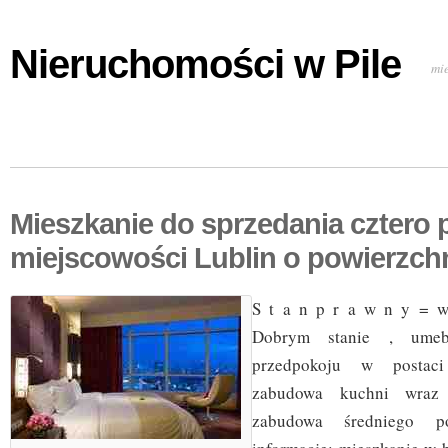
Nieruchomości w Pile
mi
Mieszkanie do sprzedania cztero
miejscowości Lublin o powierzch
S t a n p r a w n y = w
Dobrym stanie , umeb
przedpokoju w postac
zabudowa kuchni wraz
zabudowa średniego p