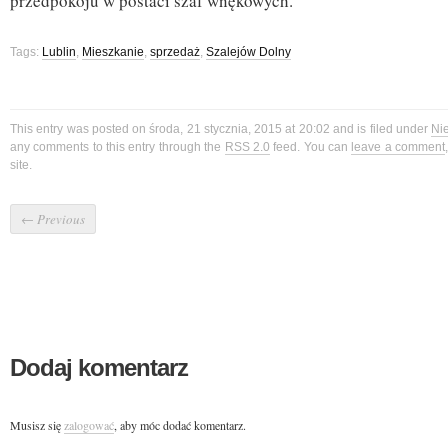
przedpokoju w postaci szaf wnękowych.
Tags:
Lublin
,
Mieszkanie
,
sprzedaż
,
Szalejów Dolny
This entry was posted on środa, 21 stycznia, 2015 at 20:02 and is filed under
Ni
any comments to this entry through the
RSS 2.0
feed. You can
leave a comment
site.
←
Previous
Dodaj komentarz
Musisz się
zalogować
, aby móc dodać komentarz.