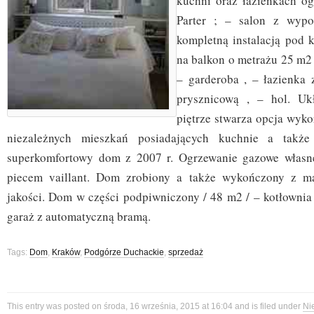
kuchni oraz łazienkach o
Parter ; – salon z wypo
kompletną instalacją pod 
na balkon o metrażu 25 m2 
– garderoba , – łazienka
prysznicową , – hol. Uk
piętrze stwarza opcja wyk
niezależnych mieszkań posiadających kuchnie a także 
superkomfortowy dom z 2007 r. Ogrzewanie gazowe włas
piecem vaillant. Dom zrobiony a także wykończony z ma
jakości. Dom w części podpiwniczony / 48 m2 / – kotłownia , 
garaż z automatyczną bramą.
Tags:
Dom
,
Kraków
,
Podgórze Duchackie
,
sprzedaż
This entry was posted on środa, 16 września, 2015 at 16:04 and is filed under
Ni