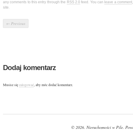
any comments to this entry through the
RSS 2.0
feed. You can
leave a comment
site.
←
Previous
Dodaj komentarz
Musisz się
zalogować
, aby móc dodać komentarz.
© 2026. Nieruchomości w Pile. Pow