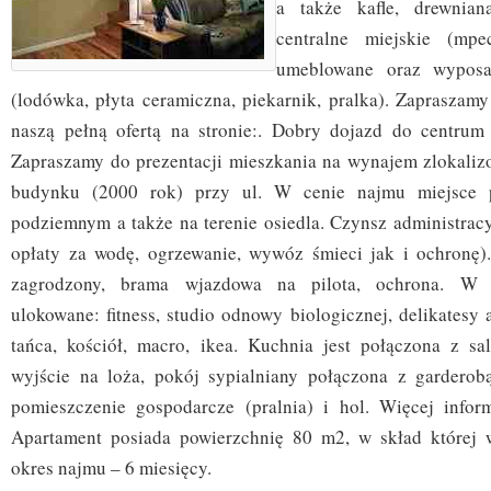
a także kafle, drewnian
centralne miejskie (mpe
umeblowane oraz wyposa
(lodówka, płyta ceramiczna, piekarnik, pralka). Zapraszamy
naszą pełną ofertą na stronie:. Dobry dojazd do centrum 
Zapraszamy do prezentacji mieszkania na wynajem zlokalizo
budynku (2000 rok) przy ul. W cenie najmu miejsce 
podziemnym a także na terenie osiedla. Czynsz administracy
opłaty za wodę, ogrzewanie, wywóz śmieci jak i ochronę)
zagrodzony, brama wjazdowa na pilota, ochrona. W b
ulokowane: fitness, studio odnowy biologicznej, delikatesy a
tańca, kościół, macro, ikea. Kuchnia jest połączona z sa
wyjście na loża, pokój sypialniany połączona z garderob
pomieszczenie gospodarcze (pralnia) i hol. Więcej infor
Apartament posiada powierzchnię 80 m2, w skład której 
okres najmu – 6 miesięcy.