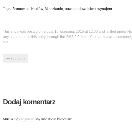
Tags:
Bronowice
,
Kraków
,
Mieszkanie
,
nowe budownictwo
,
wynajem
This entry was posted on środa, 16 września, 2015 at 12:00 and is filed under
Ni
any comments to this entry through the
RSS 2.0
feed. You can
leave a comment
site.
←
Previous
Dodaj komentarz
Musisz się
zalogować
, aby móc dodać komentarz.