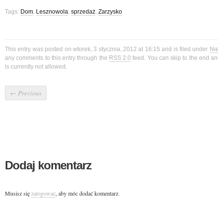
Tags:
Dom
,
Lesznowola
,
sprzedaż
,
Zarzysko
This entry was posted on wtorek, 3 stycznia, 2012 at 16:15 and is filed under
Ni
any comments to this entry through the
RSS 2.0
feed. You can skip to the end a
is currently not allowed.
←
Previous
Dodaj komentarz
Musisz się
zalogować
, aby móc dodać komentarz.