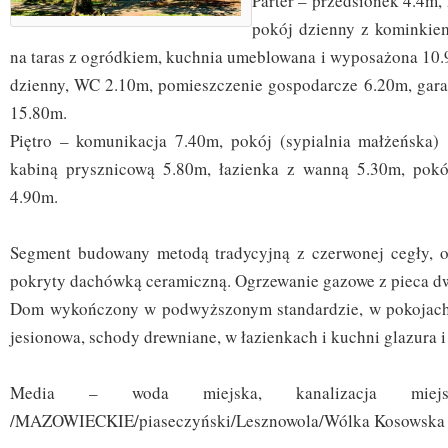
Parter – przedsionek 4.4m
pokój dzienny z kominkie
na taras z ogródkiem, kuchnia umeblowana i wyposażona 10.
dzienny, WC 2.10m, pomieszczenie gospodarcze 6.20m, gar
15.80m.
Piętro – komunikacja 7.40m, pokój (sypialnia małżeńska)
kabiną prysznicową 5.80m, łazienka z wanną 5.30m, pokó
4.90m.
Segment budowany metodą tradycyjną z czerwonej cegły, 
pokryty dachówką ceramiczną. Ogrzewanie gazowe z pieca d
Dom wykończony w podwyższonym standardzie, w pokojach
jesionowa, schody drewniane, w łazienkach i kuchni glazura i 
Media – woda miejska, kanalizacja miej
/MAZOWIECKIE/piaseczyński/Lesznowola/Wólka Kosowska