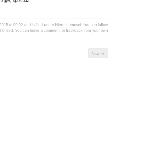
ie (gw)
,
sprzedaż
 2015 at 00:02 and is filed under
Nieruchomości
. You can follow
2.0
feed. You can
leave a comment
, or
trackback
from your own
Next
→