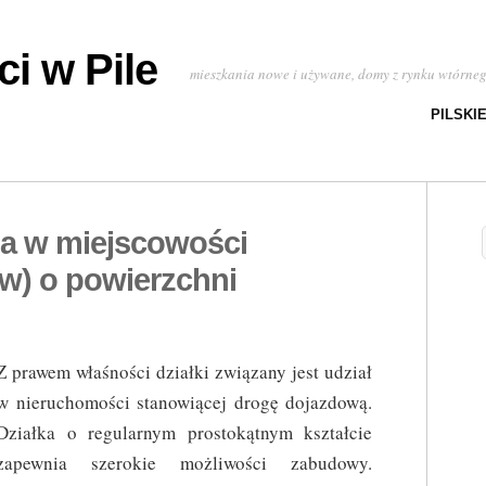
i w Pile
mieszkania nowe i używane, domy z rynku wtórne
PILSKI
ia w miejscowości
gw) o powierzchni
Z prawem właśności działki związany jest udział
w nieruchomości stanowiącej drogę dojazdową.
Działka o regularnym prostokątnym kształcie
zapewnia szerokie możliwości zabudowy.