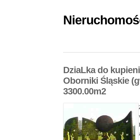
Nieruchomośc
DziaLka do kupien
Oborniki Śląskie (
3300.00m2