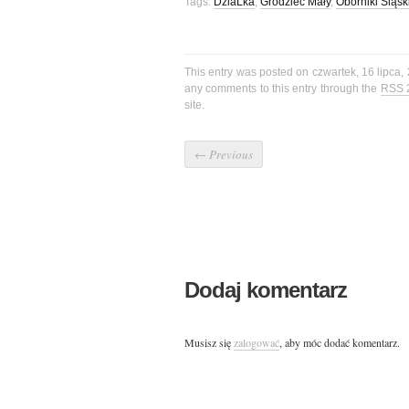
Tags:
DziaLka
,
Grodziec Mały
,
Oborniki Śląsk
This entry was posted on czwartek, 16 lipca,
any comments to this entry through the
RSS 
site.
←
Previous
Dodaj komentarz
Musisz się
zalogować
, aby móc dodać komentarz.