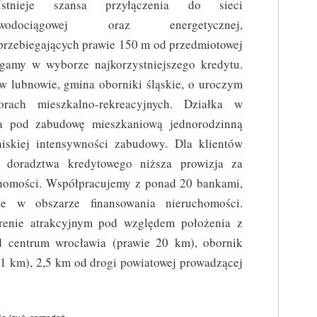
Istnieje szansa przyłączenia do sieci
wodociągowej oraz energetycznej,
przebiegających prawie 150 m od przedmiotowej
agamy w wyborze najkorzystniejszego kredytu.
w lubnowie, gmina oborniki śląskie, o uroczym
rach mieszkalno-rekreacyjnych. Działka w
a pod zabudowę mieszkaniową jednorodzinną
niskiej intensywności zabudowy. Dla klientów
g doradztwa kredytowego niższa prowizja za
chomości. Współpracujemy z ponad 20 bankami,
ie w obszarze finansowania nieruchomości.
renie atrakcyjnym pod względem położenia z
d centrum wrocławia (prawie 20 km), obornik
11 km), 2,5 km od drogi powiatowej prowadzącej