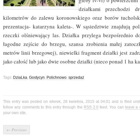
gleby iv-vi) o powierzchn
działkami przechodzi d
kilometrów do zalewu koronowskiego oraz borów tucholski
prezentacja- katarzyna kaleta-. W sąsiedztwie znajdują pol
rzeczki olśniewający las. Działka przylega bezpośrednio do
łagodne zejście do brzegu, szansa zrobienia małej zatoc
metrów linii brzegowej), niewielki fragment działki jest zad
jako całość lub jako dwie osobne działki (nieco ponad 1 ha ka
Tags:
DziaLka
,
Gostycyn
,
Polichnowo
,
sprzedaż
This entry was posted on wtorek, 28 kwietnia, 2015 at 04:01 and is filed un
follow any comments to this entry through the
RSS 2.0
feed. You can
leave a
your own site.
←
Previous