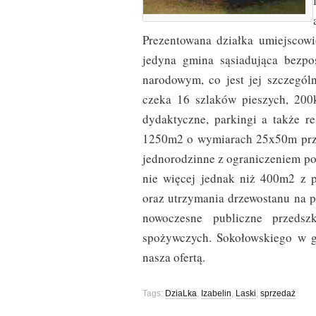
Prezentowana działka umiejscowi
jedyna gmina sąsiadująca bezpo
narodowym, co jest jej szczegó
czeka 16 szlaków pieszych, 200
dydaktyczne, parkingi a także re
1250m2 o wymiarach 25x50m prze
jednorodzinne z ograniczeniem po
nie więcej jednak niż 400m2 z 
oraz utrzymania drzewostanu na p
nowoczesne publiczne przedszk
spożywczych. Sokołowskiego w g
nasza ofertą.
Tags:
DziaLka
,
Izabelin
,
Laski
,
sprzedaż