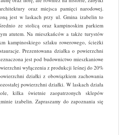
faunę oraz florę, ale również na historie, zabytki
architektury oraz miejsca pamięci narodowej.
oną jest w laskach przy ul. Gmina izabelin to
średnio ze stolicą oraz kampinoskim parkiem
lnym atutem. Na mieszkańców a także turystów
km kampinoskiego szlaku rowerowego, ścieżki
stauracje. Prezentowana działka o powierzchni
znaczona jest pod budownictwo mieszkaniowe
wierzchni wyłączenia z produkcji leśnej do 20%
powierzchni działki z obowiązkiem zachowania
ozostałej powierzchni działki. W laskach działa
ole, kilka świetnie zaopatrzonych sklepów
minie izabelin. Zapraszamy do zapoznania się