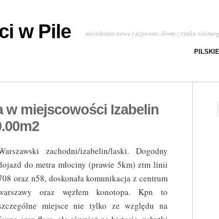
i w Pile
mieszkania nowe i używane, domy z rynku wtórne
PILSKI
 w miejscowości Izabelin
0.00m2
Warszawski zachodni/izabelin/laski. Dogodny
dojazd do metra młociny (prawie 5km) ztm linii
708 oraz n58, doskonała komunikacja z centrum
warszawy oraz węzłem konotopa. Kpn to
szczególne miejsce nie tylko ze względu na