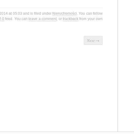
 2014 at 05:03 and is filed under
Nieruchomości
. You can follow
2.0
feed. You can
leave a comment
, or
trackback
from your own
Next
→