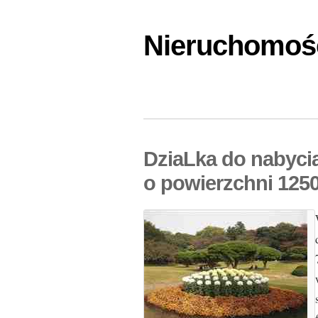
Nieruchomośc
DziaLka do nabycia
o powierzchni 125