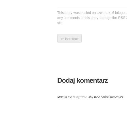
This entry was posted on czwartek, 6 lutego,
any comments to this entry through the
RSS 
site.
←
Previous
Dodaj komentarz
Musisz się
zalogować
, aby móc dodać komentarz.