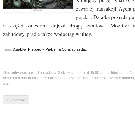
Kupujący płacą tylko 0,5
zawartej transakcji. Agent
gajek . Działka posiada p
w części zalesiona dojazd drogą asfaltową. Możliwe 
zabudowy, prąd a także wodociąg w ulicy.
Tags:
DziaLka
,
Nieborów
,
Piekielna Góra
,
sprzedaż
This entry was posted on sobota, 3 stycznia, 2015 at 05:00 and is filed under
Ni
any comments to this entry through the
RSS 2.0
feed. You can
leave a comment
site.
←
Previous