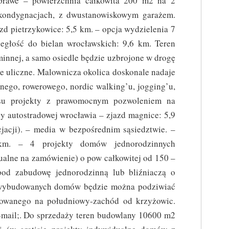
prawe – powierzchnia całkowita 200 m2 na 2
kondygnacjach, z dwustanowiskowym garażem.
azd pietrzykowice: 5,5 km. – opcja wydzielenia 7
ległość do bielan wrocławskich: 9,6 km. Teren
minnej, a samo osiedle będzie uzbrojone w drogę
nie uliczne. Malownicza okolica doskonale nadaje
nnego, rowerowego, nordic walking’u, jogging’u,
isu projekty z prawomocnym pozwoleniem na
y autostradowej wrocławia – zjazd magnice: 5,9
acji). – media w bezpośrednim sąsiedztwie. –
 km. – 4 projekty domów jednorodzinnych
ualne na zamówienie) o pow całkowitej od 150 –
od zabudowę jednorodzinną lub bliźniaczą o
n wybudowanych domów będzie można podziwiać
owanego na południowy-zachód od krzyżowic.
e-mail;. Do sprzedaży teren budowlany 10600 m2