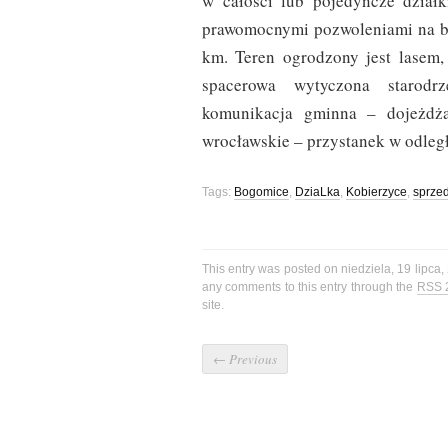
w całości lub pojedyncze dział
prawomocnymi pozwoleniami na bu
km. Teren ogrodzony jest lasem,
spacerowa wytyczona starod
komunikacja gminna – dojeżdża
wrocławskie – przystanek w odleg
Tags:
Bogomice
,
DziaLka
,
Kobierzyce
,
sprze
This entry was posted on niedziela, 19 lipca,
any comments to this entry through the
RSS 
site.
←
Previous