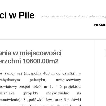
i w Pile
mieszkania nowe i używane, domy z rynku wtórne
PILSKI
ania w miejscowości
erzchni 10600.00m2
W samej wsi (niespełna 400 m od działki), w
zabytkowym pałacyku, umiejscowiony
powiatowy zespół szkół nr 1. – 6 projektów
bliźniaka (projekty indywidualne na
zamówienie): 3 „połówki” lewe oraz 3 połówki