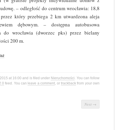
ki (w gratisie projekty indywidualne domów z
dowę. – odległość do centrum wrocławia: 18,8
 przez który przebiega 2 km utwardzona aleja
rzewiem dębowym. – dostępna autobusowa
 do wrocławia (dworzec pks) przez bielany
łości 200 m.
daż
 2015 at 16:00 and is filed under
Nieruchomości
. You can follow
2.0
feed. You can
leave a comment
, or
trackback
from your own
Next
→