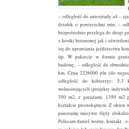
– odległość do autostrady a4 – zj
działek o powierzchni min. – od
bezpośrednio przylega do drogi g
z kostki betonowej jak i oświetle
się do uprawiania jeździectwa ko
itp. W pakiecie w formie grat
budowę:. – odległość do obwodnic
km. Cena 2226000 pln (do negocj
odległość do kobierzyc: 5,3
wolnostojących (projekty indywid
350 m2, z garażami. 1350 m2 p
kształcie prostokątnym. Z okie
panoramę masywu ślęży zlokaliz
Polecam daniel woźny, kontakt , 