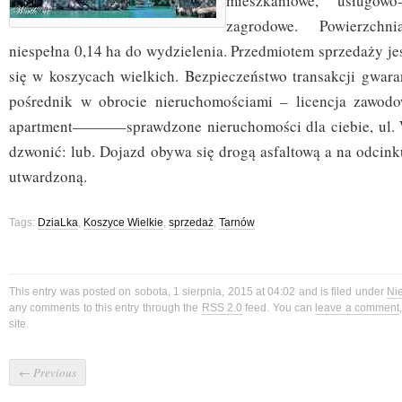
mieszkaniowe, usługowo
zagrodowe. Powierzchn
niespełna 0,14 ha do wydzielenia. Przedmiotem sprzedaży je
się w koszycach wielkich. Bezpieczeństwo transakcji gwara
pośrednik w obrocie nieruchomościami – licencja zawo
apartment———–sprawdzone nieruchomości dla ciebie, ul. W
dzwonić: lub. Dojazd obywa się drogą asfaltową a na odcin
utwardzoną.
Tags:
DziaLka
,
Koszyce Wielkie
,
sprzedaż
,
Tarnów
This entry was posted on sobota, 1 sierpnia, 2015 at 04:02 and is filed under
Ni
any comments to this entry through the
RSS 2.0
feed. You can
leave a comment
site.
←
Previous