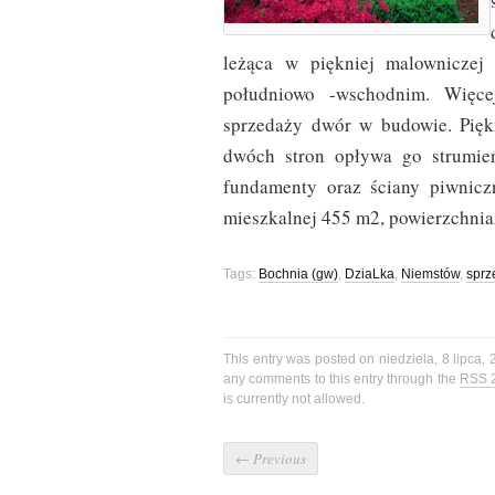
leżąca w piękniej malownicze
południowo -wschodnim. Więce
sprzedaży dwór w budowie. Piękn
dwóch stron opływa go strumień
fundamenty oraz ściany piwnic
mieszkalnej 455 m2, powierzchni
Tags:
Bochnia (gw)
,
DziaLka
,
Niemstów
,
sprz
This entry was posted on niedziela, 8 lipca, 
any comments to this entry through the
RSS 
is currently not allowed.
←
Previous