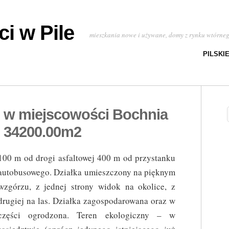
i w Pile
mieszkania nowe i używane, domy z rynku wtórne
PILSKI
 w miejscowości Bochnia
i 34200.00m2
100 m od drogi asfaltowej 400 m od przystanku
autobusowego. Działka umieszczony na pięknym
wzgórzu, z jednej strony widok na okolice, z
drugiej na las. Działka zagospodarowana oraz w
części ogrodzona. Teren ekologiczny – w