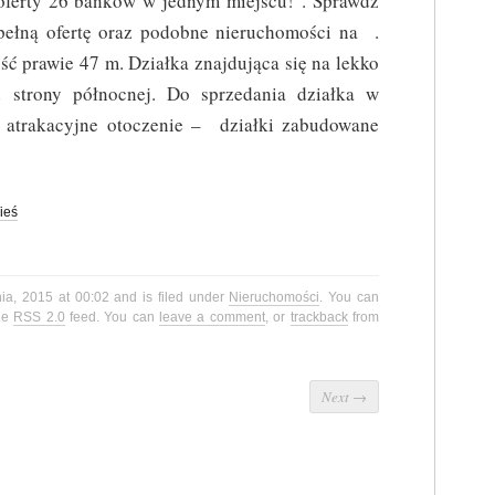
oferty 26 banków w jednym miejscu! . Sprawdź
pełną ofertę oraz podobne nieruchomości na .
ość prawie 47 m. Działka znajdująca się na lekko
 strony północnej. Do sprzedania działka w
zo atrakacyjne otoczenie – działki zabudowane
ieś
ia, 2015 at 00:02 and is filed under
Nieruchomości
. You can
the
RSS 2.0
feed. You can
leave a comment
, or
trackback
from
Next
→