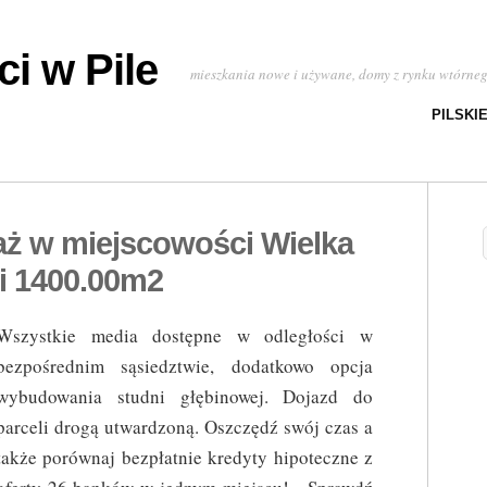
i w Pile
mieszkania nowe i używane, domy z rynku wtórne
PILSKI
aż w miejscowości Wielka
i 1400.00m2
Wszystkie media dostępne w odległości w
bezpośrednim sąsiedztwie, dodatkowo opcja
wybudowania studni głębinowej. Dojazd do
parceli drogą utwardzoną. Oszczędź swój czas a
także porównaj bezpłatnie kredyty hipoteczne z