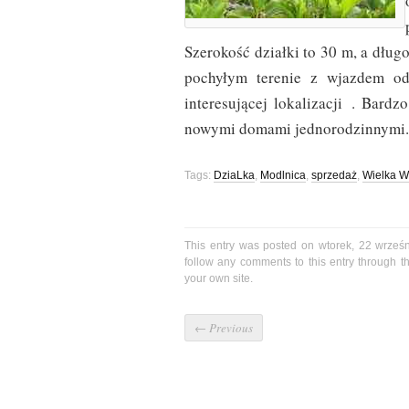
Szerokość działki to 30 m, a dług
pochyłym terenie z wjazdem od
interesującej lokalizacji . Bard
nowymi domami jednorodzinnymi.
Tags:
DziaLka
,
Modlnica
,
sprzedaż
,
Wielka W
This entry was posted on wtorek, 22 wrześn
follow any comments to this entry through 
your own site.
←
Previous