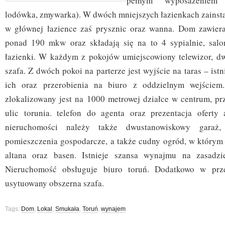
pełnym wyposażeniem (
lodówka, zmywarka). W dwóch mniejszych łazienkach zainstal
w głównej łazience zaś prysznic oraz wanna. Dom zawiera
ponad 190 mkw oraz składają się na to 4 sypialnie, salo
łazienki. W każdym z pokojów umiejscowiony telewizor, dw
szafa. Z dwóch pokoi na parterze jest wyjście na taras – ist
ich oraz przerobienia na biuro z oddzielnym wejściem
zlokalizowany jest na 1000 metrowej działce w centrum, pr
ulic torunia. telefon do agenta oraz prezentacja oferty
nieruchomości należy także dwustanowiskowy garaż
pomieszczenia gospodarcze, a także cudny ogród, w którym 
altana oraz basen. Istnieje szansa wynajmu na zasadzi
Nieruchomość obsługuje biuro toruń. Dodatkowo w prze
usytuowany obszerna szafa.
Tags:
Dom
,
Lokal
,
Smukała
,
Toruń
,
wynajem