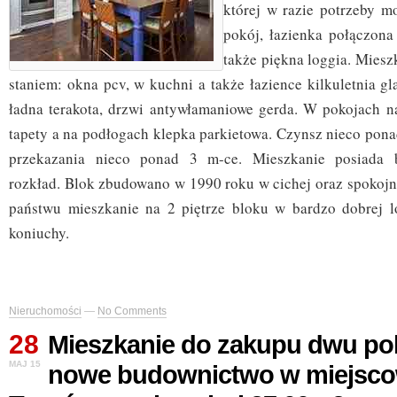
której w razie potrzeby m
pokój, łazienka połączona
także piękna loggia. Miesz
staniem: okna pcv, w kuchni a także łazience kilkuletnia g
ładna terakota, drzwi antywłamaniowe gerda. W pokojach n
tapety a na podłogach klepka parkietowa. Czynsz nieco pona
przekazania nieco ponad 3 m-ce. Mieszkanie posiada b
rozkład. Blok zbudowano w 1990 roku w cichej oraz spokojne
państwu mieszkanie na 2 piętrze bloku w bardzo dobrej lo
koniuchy.
Nieruchomości
—
No Comments
28
Mieszkanie do zakupu dwu p
MAJ 15
nowe budownictwo w miejsco