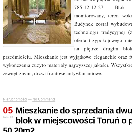
785-12-12-27. Blok 
monitorowany, teren wok
Budynek został wybudow
technologii tradycyjnej (
oferta trzypokojowego mi
na piętrze drugim blo
przedmieściu. Mieszkanie jest wyjątkowo eleganckie oraz f
wykończenia zużyto materiały najwyższej jakości. Wszystkie
zewnętrznymi, drzwi frontowe antywłamaniowe.
Nieruchomości
—
No Comments
05
Mieszkanie do sprzedania dw
CZE 15
blok w miejscowości Toruń o 
50.20m2