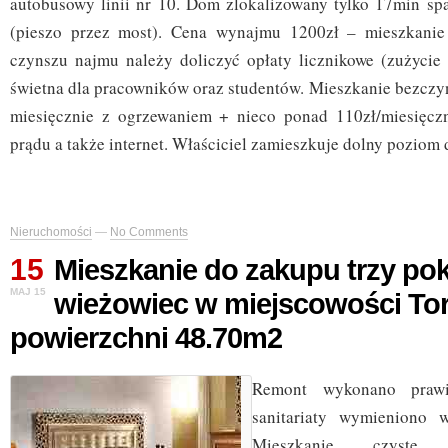
autobusowy linii nr 10. Dom zlokalizowany tylko 17min sp
(pieszo przez most). Cena wynajmu 1200zł – mieszkani
czynszu najmu należy doliczyć opłaty licznikowe (zużycie 
świetna dla pracowników oraz studentów. Mieszkanie bezczy
miesięcznie z ogrzewaniem + nieco ponad 110zł/miesięczn
prądu a także internet. Właściciel zamieszkuje dolny poziom
Nieruchomości
—
No Comments
15
Mieszkanie do zakupu trzy po
MAJ 15
wieżowiec w miejscowości To
powierzchni 48.70m2
Remont wykonano praw
sanitariaty wymieniono 
Mieszkanie czyste 