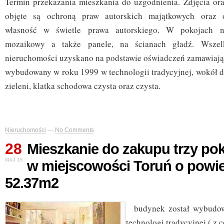
Termin przekazania mieszkania do uzgodnienia. Zdjęcia oraz
objęte są ochroną praw autorskich majątkowych oraz o
własność w świetle prawa autorskiego. W pokojach n
mozaikowy a także panele, na ścianach gładź. Wszel
nieruchomości uzyskano na podstawie oświadczeń zamawiają
wybudowany w roku 1999 w technologii tradycyjnej, wokół d
zieleni, klatka schodowa czysta oraz czysta.
Nieruchomości
—
No Comments
28
Mieszkanie do zakupu trzy po
MAJ 15
w miejscowości Toruń o powie
52.37m2
budynek został wybudow
technologi tradycyjnej ( z c