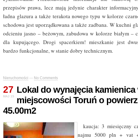
przepisów prawa, lecz mają jedynie charakter informacyjn
ładna glazura a także terakota nowego typu w kolorze czar
schodowa jest uporządkowana a także zadbana. W kuchni gla
odcieniu jasno – beżowym, zabudowa w kolorze białym – c
dla kupującego. Drogi spacerkiem! mieszkanie jest dwus
bardzo funkcjonalne, w stanie dobry technicznym.
Nieruchomości
—
No Comments
27
Lokal do wynajęcia kamienica
MAJ 15
miejscowości Toruń o powierz
45.00m2
kaucja: 3 miesięczny cz
najmu 5000 pln + vat + 