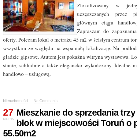
Zlokalizowany w jedn
uczęszczanych przez p
głównym ciągu handlowy
Zapraszam do zapoznania
oferty. Polecam lokal o metrażu 45 m2 w ścisłym centrum to
wszystkim ze względu na wspaniałą lokalizację. Na podłodz
gładzie gipsowe. Atutem jest pokaźna witryna wystawowa. L
stanie, schludnie a także elegancko wykończony. Idealne mi
handlowo – usługową.
Nieruchomości
—
No Comments
27
Mieszkanie do sprzedania trz
MAJ 15
blok w miejscowości Toruń o 
55.50m2