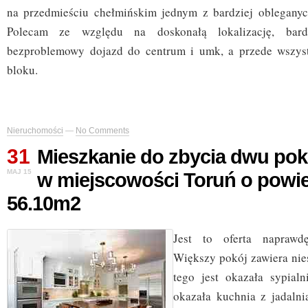
na przedmieściu chełmińskim jednym z bardziej obleganych
Polecam ze względu na doskonałą lokalizację, bar
bezproblemowy dojazd do centrum i umk, a przede wszys
bloku.
Nieruchomości
—
No Comments
31
Mieszkanie do zbycia dwu pok
MAJ 15
w miejscowości Toruń o powie
56.10m2
Jest to oferta naprawd
Większy pokój zawiera nie
tego jest okazała sypial
okazała kuchnia z jadaln