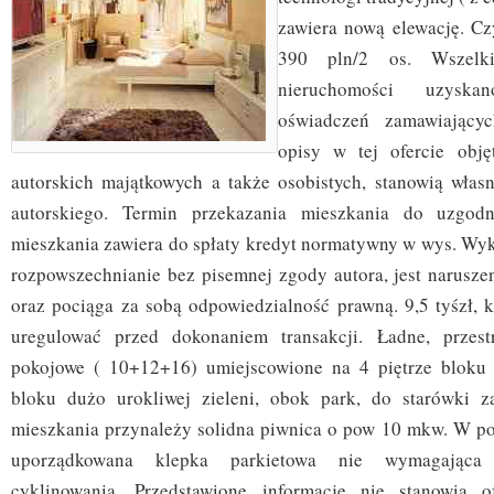
zawiera nową elewację. C
390 pln/2 os. Wszelk
nieruchomości uzysk
oświadczeń zamawiającyc
opisy w tej ofercie obj
autorskich majątkowych a także osobistych, stanowią włas
autorskiego. Termin przekazania mieszkania do uzgod
mieszkania zawiera do spłaty kredyt normatywny w wys. Wyk
rozpowszechnianie bez pisemnej zgody autora, jest narusze
oraz pociąga za sobą odpowiedzialność prawną. 9,5 tyśzł, k
uregulować przed dokonaniem transakcji. Ładne, przes
pokojowe ( 10+12+16) umiejscowione na 4 piętrze bloku
bloku dużo urokliwej zieleni, obok park, do starówki 
mieszkania przynależy solidna piwnica o pow 10 mkw. W p
uporządkowana klepka parkietowa nie wymagająca 
cyklinowania. Przedstawione informacje nie stanowią 