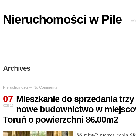
Nieruchomości w Pile
mi
Archives
Nieruchomości
—
No Comments
07
Mieszkanie do sprzedania trz
CZE 15
nowe budownictwo w miejsco
Toruń o powierzchni 86.00m2
86 mkw/2 piętro/ cegła 98