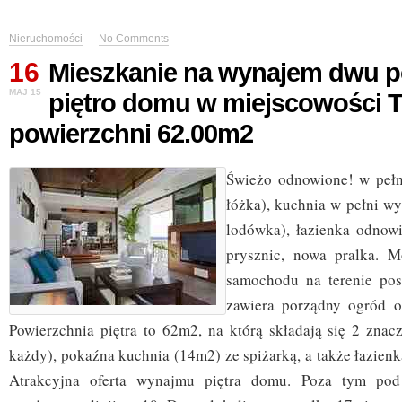
Nieruchomości
—
No Comments
16
Mieszkanie na wynajem dwu 
MAJ 15
piętro domu w miejscowości T
powierzchni 62.00m2
Świeżo odnowione! w peł
łóżka), kuchnia w pełni w
lodówka), łazienka odnow
prysznic, nowa pralka. M
samochodu na terenie pos
zawiera porządny ogród o
Powierzchnia piętra to 62m2, na którą składają się 2 zna
każdy), pokaźna kuchnia (14m2) ze spiżarką, a także łazienk
Atrakcyjna oferta wynajmu piętra domu. Poza tym pod