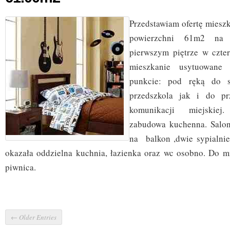
Przedstawiam ofertę miesz
powierzchni 61m2 na
pierwszym piętrze w czt
mieszkanie usytuowan
punkcie: pod ręką do s
przedszkola jak i do pr
komunikacji miejskiej
zabudowa kuchenna. Salo
na balkon ,dwie sypialnie
okazała oddzielna kuchnia, łazienka oraz wc osobno. Do m
piwnica.
← Older Entries