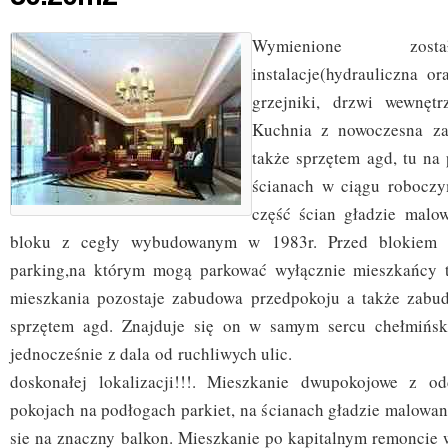
Wymienione zost
instalacje(hydrauliczna or
grzejniki, drzwi wewnętr
Kuchnia z nowoczesna z
także sprzętem agd, tu na
ścianach w ciągu roboczy
część ścian gładzie malo
bloku z cegły wybudowanym w 1983r. Przed blokiem 
parking,na którym mogą parkować wyłącznie mieszkańcy 
mieszkania pozostaje zabudowa przedpokoju a także zabu
sprzętem agd. Znajduje się on w samym sercu chełmińsk
jednocześnie z dala od ruchliwych ulic
doskonałej lokalizacji!!!. Mieszkanie dwupokojowe z o
pokojach na podłogach parkiet, na ścianach gładzie malowan
sie na znaczny balkon. Mieszkanie po kapitalnym remoncie w