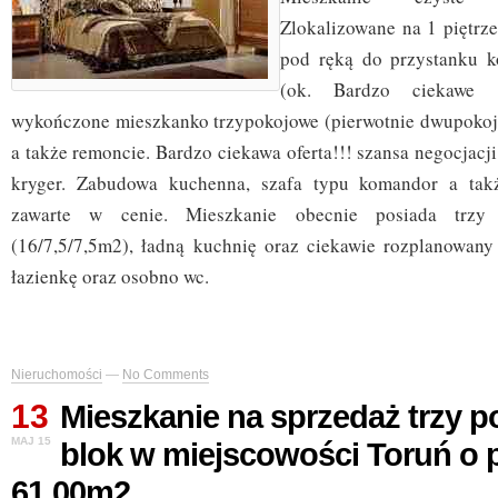
Zlokalizowane na 1 piętrz
pod ręką do przystanku k
(ok. Bardzo ciekawe 
wykończone mieszkanko trzypokojowe (pierwotnie dwupokoj
a także remoncie. Bardzo ciekawa oferta!!! szansa negocjacj
kryger. Zabudowa kuchenna, szafa typu komandor a takż
zawarte w cenie. Mieszkanie obecnie posiada trzy 
(16/7,5/7,5m2), ładną kuchnię oraz ciekawie rozplanowany
łazienkę oraz osobno wc.
Nieruchomości
—
No Comments
13
Mieszkanie na sprzedaż trzy 
MAJ 15
blok w miejscowości Toruń o 
61.00m2