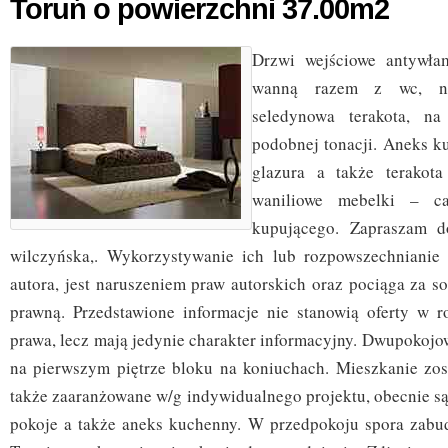
Toruń o powierzchni 37.00m2
Drzwi wejściowe antywła
wanną razem z wc, na
seledynowa terakota, na
podobnej tonacji. Aneks 
glazura a także terakota
waniliowe mebelki – ca
kupującego. Zapraszam do
wilczyńska,. Wykorzystywanie ich lub rozpowszechnianie
autora, jest naruszeniem praw autorskich oraz pociąga za s
prawną. Przedstawione informacje nie stanowią oferty w 
prawa, lecz mają jedynie charakter informacyjny. Dwupokojo
na pierwszym piętrze bloku na koniuchach. Mieszkanie zo
także zaaranżowane w/g indywidualnego projektu, obecnie są
pokoje a także aneks kuchenny. W przedpokoju spora zabu