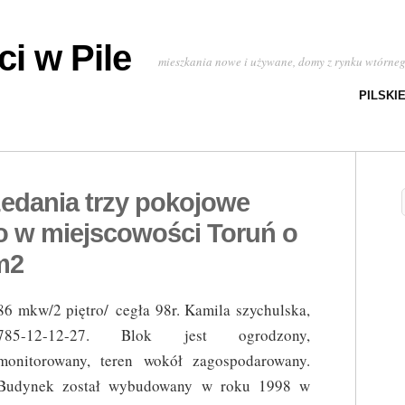
i w Pile
mieszkania nowe i używane, domy z rynku wtórne
PILSKI
zedania trzy pokojowe
 w miejscowości Toruń o
m2
86 mkw/2 piętro/ cegła 98r. Kamila szychulska,
785-12-12-27. Blok jest ogrodzony,
monitorowany, teren wokół zagospodarowany.
Budynek został wybudowany w roku 1998 w