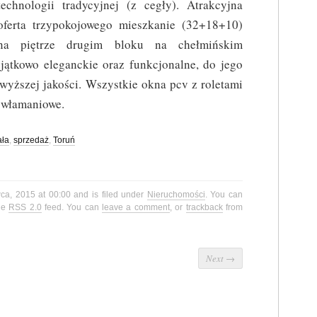
technologii tradycyjnej (z cegły). Atrakcyjna
oferta trzypokojowego mieszkanie (32+18+10)
na piętrze drugim bloku na chełmińskim
jątkowo eleganckie oraz funkcjonalne, do jego
wyższej jakości. Wszystkie okna pcv z roletami
ywłamaniowe.
ła
,
sprzedaż
,
Toruń
wca, 2015 at 00:00 and is filed under
Nieruchomości
. You can
the
RSS 2.0
feed. You can
leave a comment
, or
trackback
from
Next
→