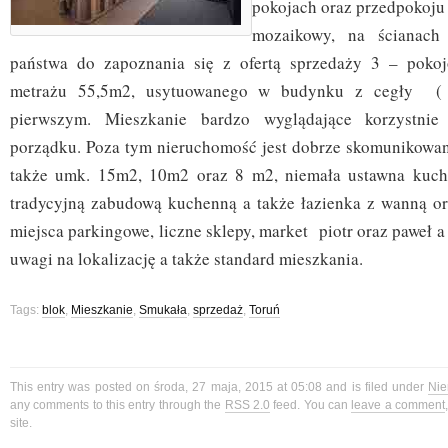
pokojach oraz przedpokoju
mozaikowy, na ścianach 
państwa do zapoznania się z ofertą sprzedaży 3 – poko
metrażu 55,5m2, usytuowanego w budynku z cegły ( 
pierwszym. Mieszkanie bardzo wyglądające korzystni
porządku. Poza tym nieruchomość jest dobrze skomunikowan
także umk. 15m2, 10m2 oraz 8 m2, niemała ustawna kuch
tradycyjną zabudową kuchenną a także łazienka z wanną or
miejsca parkingowe, liczne sklepy, market piotr oraz paweł a
uwagi na lokalizację a także standard mieszkania.
Tags:
blok
,
Mieszkanie
,
Smukała
,
sprzedaż
,
Toruń
This entry was posted on środa, 27 maja, 2015 at 05:08 and is filed under
Nie
any comments to this entry through the
RSS 2.0
feed. You can
leave a comment
site.