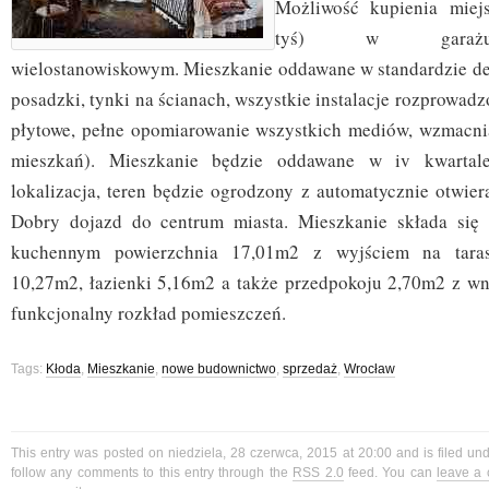
Możliwość kupienia miej
tyś) w garażu
wielostanowiskowym. Mieszkanie oddawane w standardzie d
posadzki, tynki na ścianach, wszystkie instalacje rozprowadz
płytowe, pełne opomiarowanie wszystkich mediów, wzmacni
mieszkań). Mieszkanie będzie oddawane w iv kwartale
lokalizacja, teren będzie ogrodzony z automatycznie otwie
Dobry dojazd do centrum miasta. Mieszkanie składa się
kuchennym powierzchnia 17,01m2 z wyjściem na taras
10,27m2, łazienki 5,16m2 a także przedpokoju 2,70m2 z wn
funkcjonalny rozkład pomieszczeń.
Tags:
Kłoda
,
Mieszkanie
,
nowe budownictwo
,
sprzedaż
,
Wrocław
This entry was posted on niedziela, 28 czerwca, 2015 at 20:00 and is filed un
follow any comments to this entry through the
RSS 2.0
feed. You can
leave a