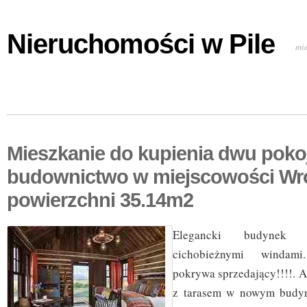
Nieruchomości w Pile
mi
Mieszkanie do kupienia dwu pok
budownictwo w miejscowości Wr
powierzchni 35.14m2
Elegancki budynek z
cichobieżnymi windam
pokrywa sprzedający!!!!. 
z tarasem w nowym budyn