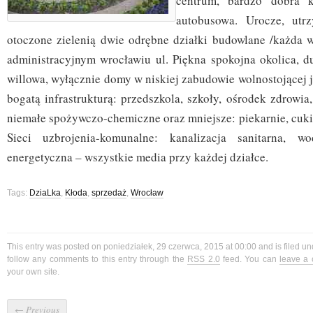
centrum, bardzo dobra k
autobusowa. Urocze, utr
otoczone zielenią dwie odrębne działki budowlane /każda
administracyjnym wrocławiu ul. Piękna spokojna okolica, du
willowa, wyłącznie domy w niskiej zabudowie wolnostojącej 
bogatą infrastrukturą: przedszkola, szkoły, ośrodek zdrowia,
niemałe spożywczo-chemiczne oraz mniejsze: piekarnie, cukie
Sieci uzbrojenia-komunalne: kanalizacja sanitarna, w
energetyczna – wszystkie media przy każdej działce.
Tags:
DziaLka
,
Kłoda
,
sprzedaż
,
Wrocław
This entry was posted on poniedziałek, 29 czerwca, 2015 at 00:00 and is filed u
follow any comments to this entry through the
RSS 2.0
feed. You can
leave a
your own site.
←
Previous