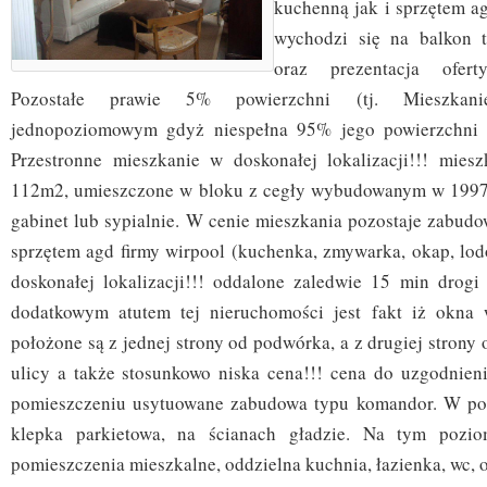
kuchenną jak i sprzętem a
wychodzi się na balkon t
oraz prezentacja ofer
Pozostałe prawie 5% powierzchni (tj. Mieszka
jednopoziomowym gdyż niespełna 95% jego powierzchni 
Przestronne mieszkanie w doskonałej lokalizacji!!! mies
112m2, umieszczone w bloku z cegły wybudowanym w 1997r.
gabinet lub sypialnie. W cenie mieszkania pozostaje zabud
sprzętem agd firmy wirpool (kuchenka, zmywarka, okap, lo
doskonałej lokalizacji!!! oddalone zaledwie 15 min drogi 
dodatkowym atutem tej nieruchomości jest fakt iż okna
położone są z jednej strony od podwórka, a z drugiej strony
ulicy a także stosunkowo niska cena!!! cena do uzgodnie
pomieszczeniu usytuowane zabudowa typu komandor. W po
klepka parkietowa, na ścianach gładzie. Na tym pozio
pomieszczenia mieszkalne, oddzielna kuchnia, łazienka, wc, o