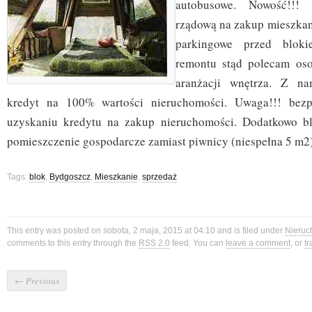
autobusowe. Nowość!!! 
rządową na zakup mieszkan
parkingowe przed bloki
remontu stąd polecam os
aranżacji wnętrza. Z n
kredyt na 100% wartości nieruchomości. Uwaga!!! bez
uzyskaniu kredytu na zakup nieruchomości. Dodatkowo bli
pomieszczenie gospodarcze zamiast piwnicy (niespełna 5 m2)
Tags:
blok
,
Bydgoszcz
,
Mieszkanie
,
sprzedaż
This entry was posted on sobota, 2 maja, 2015 at 04:10 and is filed under
Nieruc
comments to this entry through the
RSS 2.0
feed. You can
leave a comment
, or
t
←
Previous