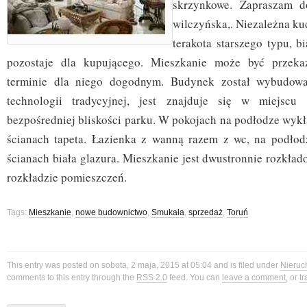
skrzynkowe. Zapraszam do
wilczyńska,. Niezależna kuc
terakota starszego typu, b
pozostaje dla kupującego. Mieszkanie może być przek
terminie dla niego dogodnym. Budynek został wybudo
technologii tradycyjnej, jest znajduje się w miejscu
bezpośredniej bliskości parku. W pokojach na podłodze wyk
ścianach tapeta. Łazienka z wanną razem z wc, na podłodz
ścianach biała glazura. Mieszkanie jest dwustronnie rozkła
rozkładzie pomieszczeń.
Tags:
Mieszkanie
,
nowe budownictwo
,
Smukała
,
sprzedaż
,
Toruń
This entry was posted on sobota, 2 maja, 2015 at 05:04 and is filed under
Nieruc
comments to this entry through the
RSS 2.0
feed. You can
leave a comment
, or
t