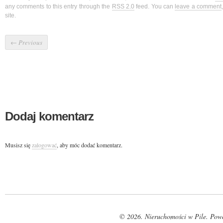
any comments to this entry through the
RSS 2.0
feed. You can
leave a comment
site.
←
Previous
Dodaj komentarz
Musisz się
zalogować
, aby móc dodać komentarz.
© 2026. Nieruchomości w Pile. Pow