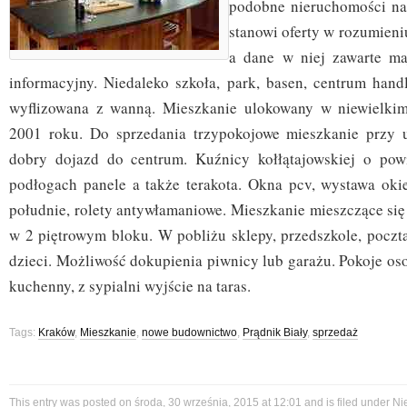
podobne nieruchomości na
stanowi oferty w rozumien
a dane w niej zawarte ma
informacyjny. Niedaleko szkoła, park, basen, centrum hand
wyflizowana z wanną. Mieszkanie ulokowany w niewielki
2001 roku. Do sprzedania trzypokojowe mieszkanie przy u
dobry dojazd do centrum. Kuźnicy kołłątajowskiej o pow
podłogach panele a także terakota. Okna pcv, wystawa oki
południe, rolety antywłamaniowe. Mieszkanie mieszczące się
w 2 piętrowym bloku. W pobliżu sklepy, przedszkole, poczta
dzieci. Możliwość dokupienia piwnicy lub garażu. Pokoje os
kuchenny, z sypialni wyjście na taras.
Tags:
Kraków
,
Mieszkanie
,
nowe budownictwo
,
Prądnik Biały
,
sprzedaż
This entry was posted on środa, 30 września, 2015 at 12:01 and is filed under
Ni