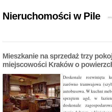
Nieruchomości w Pile
mi
Mieszkanie na sprzedaż trzy poko
miejscowości Kraków o powierzc
Doskonale rozwinięta k
zarówno tramwajowa (szyb
autobusowa. W kuchni mebl
sprzętem agd, w łazien
doskonale zagospodarow