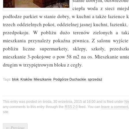
stanie dobrym, odświeżone
ciepła woda z sieci miej
podłodze parkiet w stanie dobry, w kuchni a także łazience k
trzech oddzielnych pokoi, oddzielnej jasnej kuchni, łazienki,
przedpokoju. W pobliżu dużo terenów zielonych a tak
mieszkania przynależy pokaźna piwnica. Z salonu wyjście
pobliżu liczne supermarkety, sklepy, szkoły, przedsz
mieszkanie 3-pokojowe o pow 58 m2 na os. Mieszkanie umie
drugim w trzypiętrowym bloku z cegły.
Tags:
blok
,
Kraków
,
Mieszkanie
,
Podgórze Duchackie
,
sprzedaż
This entry was posted on środa, 30 września, 2015 at 16:00 and is filed under
Ni
any comments to this entry through the
RSS 2.0
feed. You can
leave a comment
site.
←
Previous