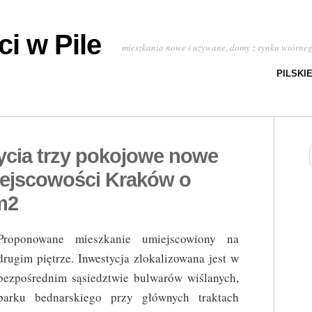
i w Pile
mieszkania nowe i używane, domy z rynku wtórne
PILSKI
ycia trzy pokojowe nowe
ejscowości Kraków o
m2
Proponowane mieszkanie umiejscowiony na
drugim piętrze. Inwestycja zlokalizowana jest w
bezpośrednim sąsiedztwie bulwarów wiślanych,
parku bednarskiego przy głównych traktach