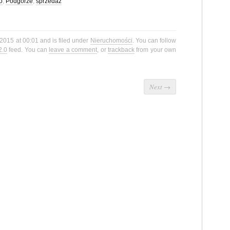
o
,
Podgórze
,
sprzedaż
 2015 at 00:01 and is filed under
Nieruchomości
. You can follow
2.0
feed. You can
leave a comment
, or
trackback
from your own
Next
→