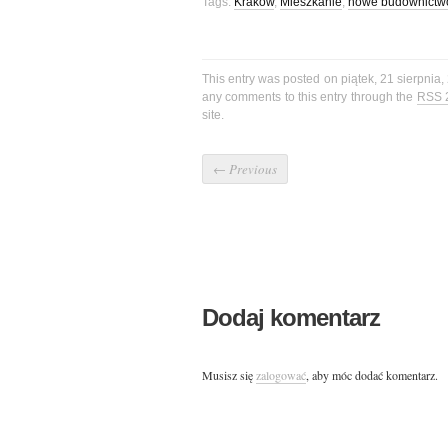
Tags:
Kraków
,
Mieszkanie
,
nowe budownictw
This entry was posted on piątek, 21 sierpnia,
any comments to this entry through the
RSS 
site.
←
Previous
Dodaj komentarz
Musisz się
zalogować
, aby móc dodać komentarz.