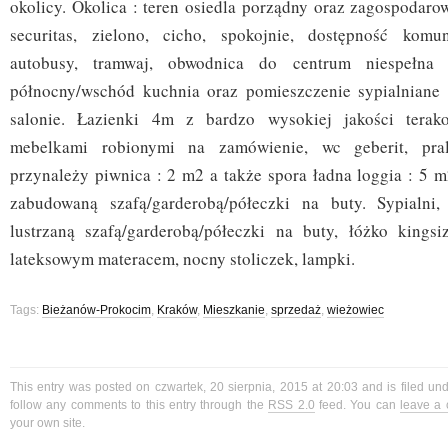
okolicy. Okolica : teren osiedla porządny oraz zagospodaro
securitas, zielono, cicho, spokojnie, dostępność komu
autobusy, tramwaj, obwodnica do centrum niespełna 
północny/wschód kuchnia oraz pomieszczenie sypialniane 
salonie. Łazienki 4m z bardzo wysokiej jakości terak
mebelkami robionymi na zamówienie, wc geberit, pra
przynależy piwnica : 2 m2 a także spora ładna loggia : 5 m
zabudowaną szafą/garderobą/półeczki na buty. Sypialni
lustrzaną szafą/garderobą/półeczki na buty, łóżko kings
lateksowym materacem, nocny stoliczek, lampki.
Tags:
Bieżanów-Prokocim
,
Kraków
,
Mieszkanie
,
sprzedaż
,
wieżowiec
This entry was posted on czwartek, 20 sierpnia, 2015 at 20:03 and is filed un
follow any comments to this entry through the
RSS 2.0
feed. You can
leave a
your own site.