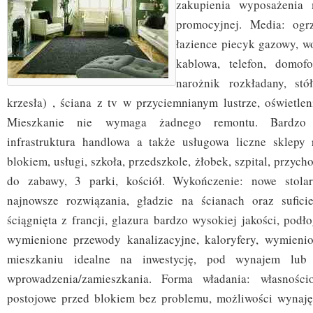
zakupienia wyposażenia 
promocyjnej. Media: ogr
łazience piecyk gazowy, wo
kablowa, telefon, domof
narożnik rozkładany, stó
krzesła) , ściana z tv w przyciemnianym lustrze, oświetle
Mieszkanie nie wymaga żadnego remontu. Bardzo 
infrastruktura handlowa a także usługowa liczne sklep
blokiem, usługi, szkoła, przedszkole, żłobek, szpital, przych
do zabawy, 3 parki, kościół. Wykończenie: nowe stolar
najnowsze rozwiązania, gładzie na ścianach oraz suficie
ściągnięta z francji, glazura bardzo wysokiej jakości, podło
wymienione przewody kanalizacyjne, kaloryfery, wymienio
mieszkaniu idealne na inwestycję, pod wynajem lub
wprowadzenia/zamieszkania. Forma władania: własnośc
postojowe przed blokiem bez problemu, możliwości wynaję