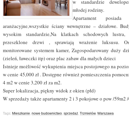
w standardzie dewelope
młodej rodziny.
Apartament posiada 
aranżacyjne,wszystkie ściany wewnętrzne – działowe. B
wysokim standardzie,Na klatkach schodowych lustra,
przeszklone drzwi , sprawiają wrażenie luksusu. Os
monitorowane systemem kamer, Zagospodarowany duży dzi
(zieleń, ławeczki itp) oraz plac zabaw dla małych dzieci
Istnieje możliwość wykupienia miejsca postojowego na pozio
w cenie 45,000 zł . Dostępne również pomieszczenia pomocni
4 m2 w cenie 3,200 zł za m2.
Super lokalizacja, piękny widok z okien (płd)
W sprzedaży także apartamenty 2 i 3 pokojowe o pow /59m2
Tags:
Mieszkanie
,
nowe budownictwo
,
sprzedaż
,
Trzmielów
,
Warszawa