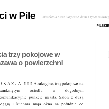
i w Pile
mieszkania nowe i używane, domy z rynku wtórne
PILSKI
ia trzy pokojowe w
zawa o powierzchni
O K A Z J A !!!!!!! Atrakcyjne, trzypokojowe na
zamkniętym osiedlu w dogodnym
komunikacyjnie punkcie miasta. Salon z dużą
loggią i kuchnia maja okna na południe co