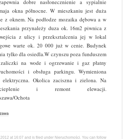
zapewnia dobre nasłonecznienie a sypialnie
maja okna północne. W mieszkaniu jest duża
akże z oknem. Na podłodze mozaika dębowa a w
mieszkania przynależy duza ok. 16m2 piwnica z
ejścia z ulicy i przeksztalcenia jej w lokal
ngowe warte ok. 20 000 już w cenie. Budynek
nia tylko dla osiedla.W czynszu poza funduszem
zaliczki na wode i ogrzewanie i gaz płatny
ruchomości i obsługa parkingu. Wymieniona
i elektryczna. Okolica zaciszna i zielona. Na
ieplenie i remont elewacji.
zawa/Ochota
zawa
 2012 at 16:07 and is filed under
Nieruchomości
. You can follow