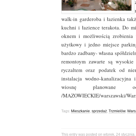
walk-in garderoba i łazienka t
kuchni i łazience terakota. Do 
oknem i możliwością zrobienia w
użytkowy i jedno miejsce parki
bardzo zadbany- własna spółdziel
remontoym zawarte są wysokie 
ryczaltem oraz podatek od nie
instalacja wodno-kanalizacyjna 
wiosnę planowane oc
/MAZOWIECKIE/warszawski/Wars
Tags:
Mieszkanie
,
sprzedaż
,
Trzmielów
,
Wars
This entry was posted on wtorek, 24 stycznia,