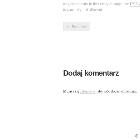
any comments to this entry through the
RSS 
is currently not allowed.
←
Previous
Dodaj komentarz
Musisz się
zalogować
, aby móc dodać komentarz.
© 