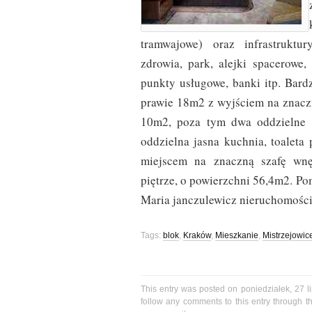
tramwajowe) oraz infrastruktur
zdrowia, park, alejki spacerowe,
punkty usługowe, banki itp. Bard
prawie 18m2 z wyjściem na znaczn
10m2, poza tym dwa oddzielne 
oddzielna jasna kuchnia, toaleta
miejscem na znaczną szafę wn
piętrze, o powierzchni 56,4m2. P
Maria janczulewicz nieruchomości 
Tags:
blok
,
Kraków
,
Mieszkanie
,
Mistrzejowic
This entry was posted on poniedziałek, 27 l
follow any comments to this entry through 