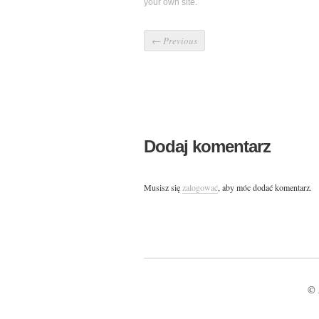
your own site.
←
Previous
Dodaj komentarz
Musisz się
zalogować
, aby móc dodać komentarz.
© 