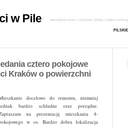
i w Pile
mieszkania nowe i używane, domy z rynku wtórne
PILSKI
zedania cztero pokojowe
ci Kraków o powierzchni
Mieszkanie docelowo do remontu, niemniej
jednak bardzo schludne oraz porządne.
Zapraszam na prezentację mieszkania 4-
pokojowego w os. Bardzo dobra lokalizacja