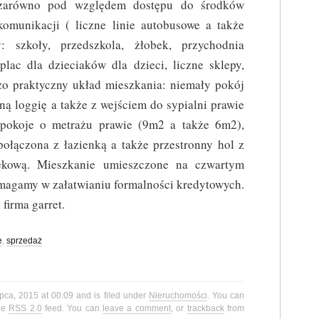
zarówno pod względem dostępu do środków
komunikacji ( liczne linie autobusowe a także
y: szkoły, przedszkola, żłobek, przychodnia
 plac dla dzieciaków dla dzieci, liczne sklepy,
zo praktyczny układ mieszkania: niemały pokój
ą loggię a także z wejściem do sypialni prawie
pokoje o metrażu prawie (9m2 a także 6m2),
 połączona z łazienką a także przestronny hol z
ękową. Mieszkanie umieszczone na czwartym
omagamy w załatwianiu formalności kredytowych.
firma garret.
e
,
sprzedaż
ipca, 2015 at 00:09 and is filed under
Nieruchomości
. You can
the
RSS 2.0
feed. You can
leave a comment
, or
trackback
from