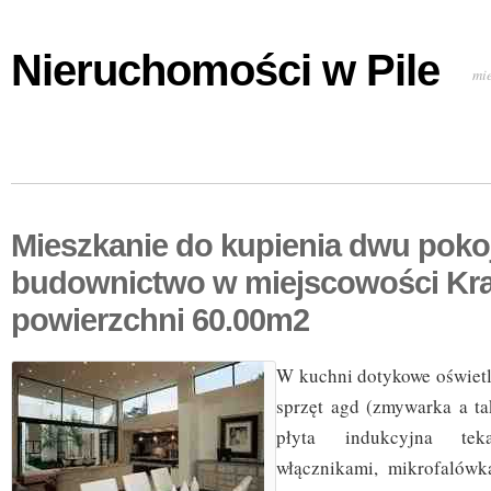
Nieruchomości w Pile
mi
Mieszkanie do kupienia dwu pok
budownictwo w miejscowości Kr
powierzchni 60.00m2
W kuchni dotykowe oświetl
sprzęt agd (zmywarka a t
płyta indukcyjna te
włącznikami, mikrofalów