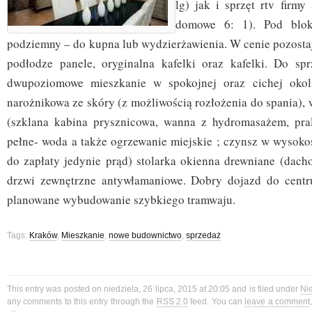
lg) jak i sprzęt rtv firmy
domowe 6: 1). Pod blok
podziemny – do kupna lub wydzierżawienia. W cenie pozostaj
podłodze panele, oryginalna kafelki oraz kafelki. Do sp
dwupoziomowe mieszkanie w spokojnej oraz cichej okol
narożnikowa ze skóry (z możliwością rozłożenia do spania),
(szklana kabina prysznicowa, wanna z hydromasażem, pral
pełne- woda a także ogrzewanie miejskie ; czynsz w wysoko
do zapłaty jedynie prąd) stolarka okienna drewniane (dach
drzwi zewnętrzne antywłamaniowe. Dobry dojazd do centru
planowane wybudowanie szybkiego tramwaju.
Tags:
Kraków
,
Mieszkanie
,
nowe budownictwo
,
sprzedaż
This entry was posted on niedziela, 26 lipca, 2015 at 20:05 and is filed under
Ni
any comments to this entry through the
RSS 2.0
feed. You can
leave a comment