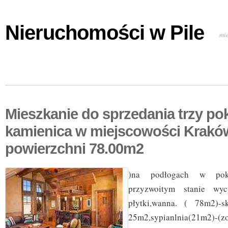
Nieruchomości w Pile
mi
Mieszkanie do sprzedania trzy p
kamienica w miejscowości Krakó
powierzchni 78.00m2
)na podłogach w pok
przyzwoitym stanie wycy
płytki,wanna. ( 78m2)-s
25m2,sypianlnia(21m2