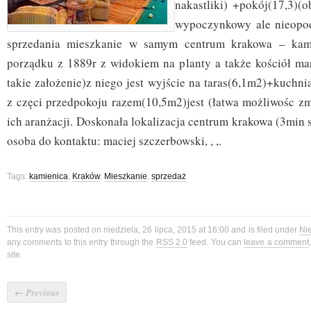
nakastliki) +pokój(17,3)(o
wypoczynkowy ale nieopo
sprzedania mieszkanie w samym centrum krakowa – kam
porządku z 1889r z widokiem na planty a także kościół mar
takie założenie)z niego jest wyjście na taras(6,1m2)+kuchn
z częci przedpokoju razem(10,5m2)jest (łatwa możliwośc z
ich aranżacji. Doskonała lokalizacja centrum krakowa (3min
osoba do kontaktu: maciej szczerbowski, , ,.
Tags:
kamienica
,
Kraków
,
Mieszkanie
,
sprzedaż
This entry was posted on niedziela, 26 lipca, 2015 at 16:00 and is filed under
Ni
any comments to this entry through the
RSS 2.0
feed. You can
leave a comment
site.
←
Previous